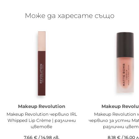
Може да харесате също
Makeup Revolution
Makeup Revolu
Makeup Revolution червило IRL
Makeup Revolution
Whipped Lip Crème | различни
червило за устни Mat
цветове
различни цвет
7,66 €
/
14,98 лв.
8,18 €
/
16,00 л