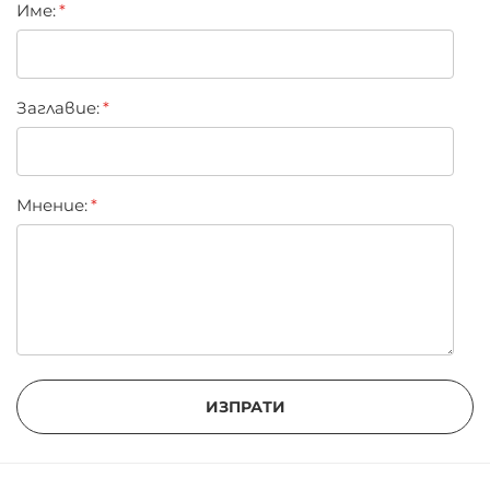
Име:
star
stars
stars
stars
stars
Заглавиe:
Мнение:
ИЗПРАТИ