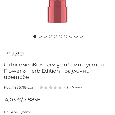
Преминете
към
началото
на
Catrice червило гел за обемни устни
галерия
Flower & Herb Edition | различни
със
цветове
снимки
Код
935718-conf
(0) | Оцени
4,03 €
/
7,88лв.
Избери
цвят