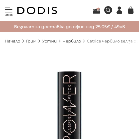
МЕНЮ
Безплатна доставка до офис над 25.05€ / 49лв
Начало
Грим
Устни
Червило
Catrice червило гел за
Преминете
към
края
на
галерията
на
изображенията