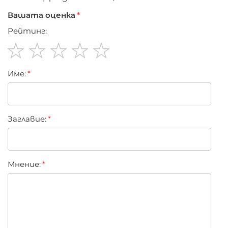
Вашата оценка
Рейтинг:
1
2
3
4
5
Име:
star
stars
stars
stars
stars
Заглавиe:
Мнение: