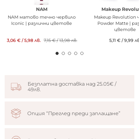
NAM
Makeup Revolu
NAM матово течно червило
Makeup Revolution 
Iconic | различни цветове
Powder Matte | ра
цветове
3,06 €
/
5,98 лв.
7,15 €
/
13,98 лв.
5,11 €
/
9,99 лв
Безплатна доставка над 25.05€ /
49лв.
Опция “Преглед преди заплащане”