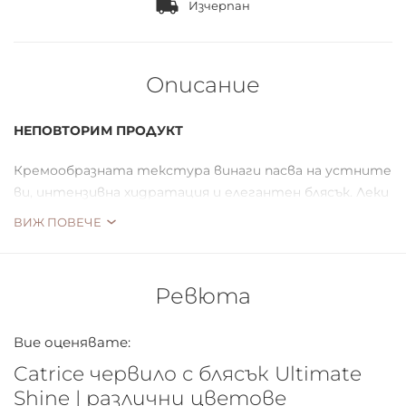
Изчерпан
Описание
НЕПОВТОРИМ ПРОДУКТ
Кремообразната текстура винаги пасва на устните
ви, интензивна хидратация и елегантен блясък. Леки
телесни нюанси, ярко розово и топло коралово - с или
ВИЖ ПОВЕЧЕ
без блясък. Винаги елегантни.
Ревюта
Вие оценявате:
Catrice червило с блясък Ultimate
Shine | различни цветове