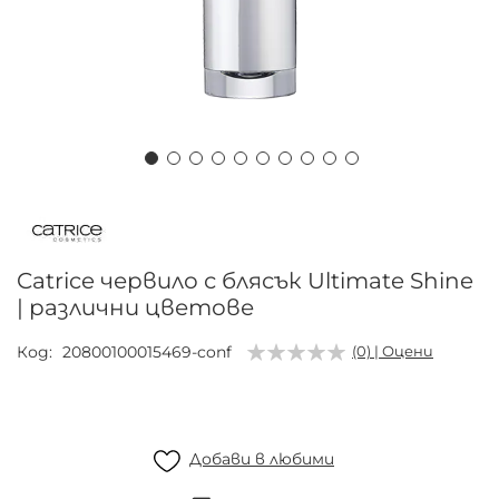
Преминете
към
началото
на
Catrice червило с блясък Ultimate Shine
галерия
| различни цветове
със
снимки
Код
20800100015469-conf
(0) | Оцени
Добави в любими