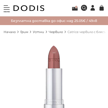
МЕНЮ
Безплатна доставка до офис над 25.05€ / 49лв
Начало
Грим
Устни
Червило
Catrice червило с блясъ
Преминете
към
края
на
галерията
на
изображенията