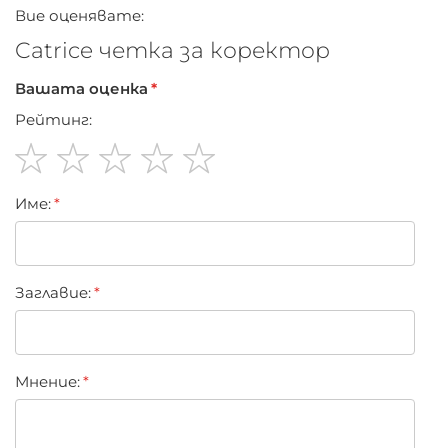
Вие оценявате:
Catrice четка за коректор
Вашата оценка
Рейтинг:
1
2
3
4
5
Име:
star
stars
stars
stars
stars
Заглавиe:
Мнение: