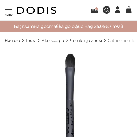
МЕНЮ
Безплатна доставка до офис над 25.05€ / 49лв
Начало
Грим
Аксесоари
Четки за грим
Catrice четк
Преминете
към
края
на
галерията
на
изображенията