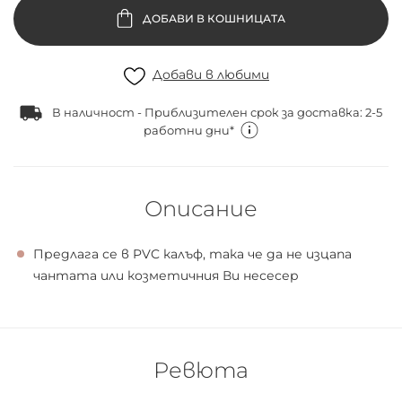
ДОБАВИ В КОШНИЦАТА
Добави в любими
В наличност - Приблизителен срок за доставка: 2-5
работни дни*
Описание
Предлага се в PVC калъф, така че да не изцапа
чантата или козметичния Ви несесер
Ревюта