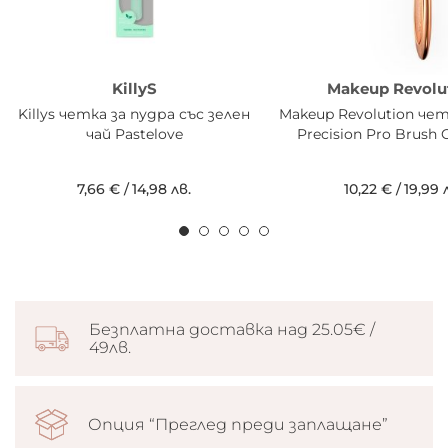
KillyS
Makeup Revolu
Killys четка за пудра със зелен
Makeup Revolution чет
чай Pastelove
Precision Pro Brush 
7,66 €
/
14,98 лв.
10,22 €
/
19,99 
Безплатна доставка над 25.05€ /
49лв.
Опция “Преглед преди заплащане”