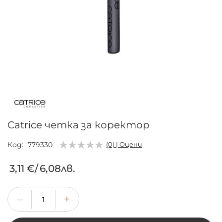
Преминете
към
началото
на
галерия
Catrice четка за коректор
със
снимки
Код
779330
(0) | Оцени
3,11 €
/
6,08лв.