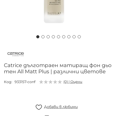
Преминете
към
началото
на
Catrice дълготраен матиращ фон дьо
галерия
тен All Matt Plus | различни цветове
със
снимки
Код
933157-conf
(0) | Оцени
Добави в любими