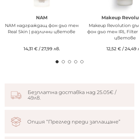
NAM
Makeup Revolu
NAM надграждащ фон дьо тен
Makeup Revolution д
Real Skin | различни цветове
фон дьо тен IRL Filter
цветове
14,31 €
/
27,99 лв.
12,52 €
/
24,49 
Безплатна доставка над 25.05€ /
49лв.
Опция “Преглед преди заплащане”