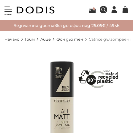
МЕНЮ
Безплатна доставка до офис над 25.05€ / 49лв
Начало
Грим
Лице
Фон дьо тен
Catrice дълготраен м
Преминете
към
края
на
галерията
на
изображенията