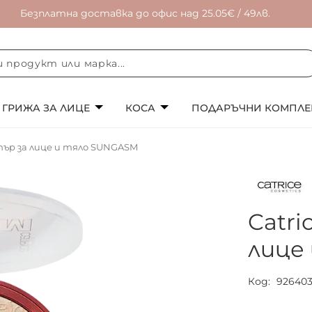
Безплатна доставка до офис над 25.05€ / 49лв.
ГРИЖА ЗА ЛИЦЕ
КОСА
ПОДАРЪЧНИ КОМПЛЕ
тър за лице и тяло SUNGASM
Catr
лице
Код
92640