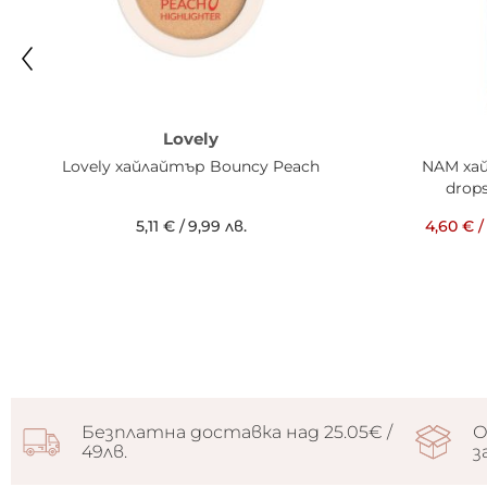
Lovely
Lovely хайлайтър Bouncy Peach
NAM ха
drop
5,11 €
/
9,99 лв.
4,60 €
/
Безплатна доставка над 25.05€ /
О
49лв.
з