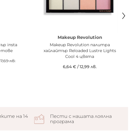
Makeup Revolution
ър insta
Makeup Revolution палитра
ветове
хайлайтър Reloaded Lustre Lights
Cool 4 цвята
7,69 лв.
6,64 €
/
12,99 лв.
ките на 14
Пести с нашата лоялна
програма