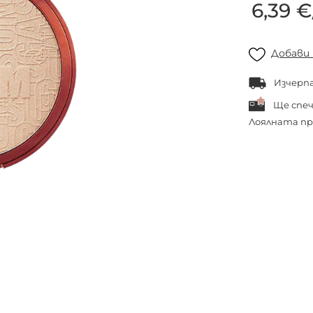
6,39 €
Добави
Изчерп
Ще спе
Лоялната пр