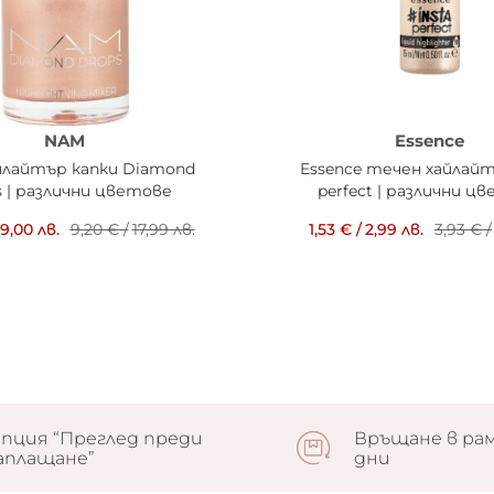
NAM
Essence
йлайтър капки Diamond
Essence течен хайлайт
s | различни цветове
perfect | различни ц
9,00 лв.
9,20 €
/
17,99 лв.
1,53 €
/
2,99 лв.
3,93 €
/
пция “Преглед преди
Връщане в рам
аплащане”
дни