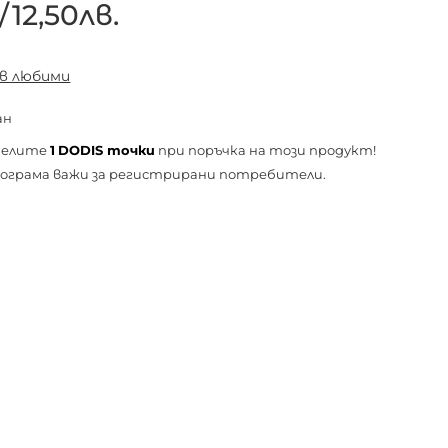
/
12,50лв.
 в любими
ан
челите
1
DODIS точки
при поръчка на този продукт!
ограма важи за
регистрирани
потребители.