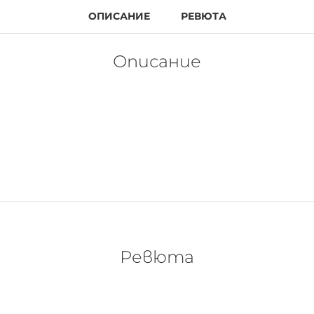
ОПИСАНИЕ
РЕВЮТА
Описание
лясък? Тогава пресованият прахообразен хайлайтър с коп
ата лятна кожа на лицето и тялото си. Съдържа светло
Ревюта