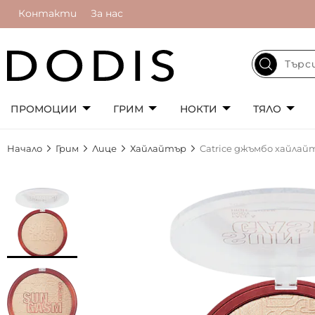
Контакти
За нас
ПРОМОЦИИ
ГРИМ
НОКТИ
ТЯЛО
Начало
Грим
Лице
Хайлайтър
Catrice джъмбо хайлай
Преминете
към
края
на
галерията
на
изображенията