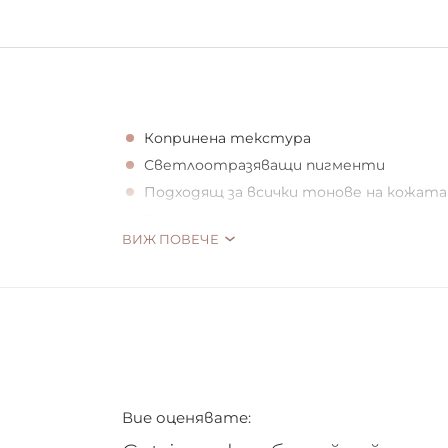
Копринена текстура
Светлоотразяващи пигменти
Подходящ за всички тонове на кожата
Веган
ВИЖ ПОВЕЧЕ
В настроение за финиш с допълнителен б
защото ти позволява да покажеш красив
изравнява всички тонове на кожата.
Вие оценявате: