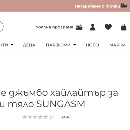
Пазаруване с точки
Лоялна програма
КТИ
ДЕЦА
ПАРФЮМИ
НОВО
МАРКИ
ice джъмбо хайлайтър за
 и тяло SUNGASM
3
(0) | Оцени