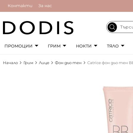
Контакти
За нас
ПРОМОЦИИ
ГРИМ
НОКТИ
ТЯЛО
Начало
Грим
Лице
Фон дьо тен
Catrice фон дьо тен 
Преминете
към
края
на
галерията
на
изображенията