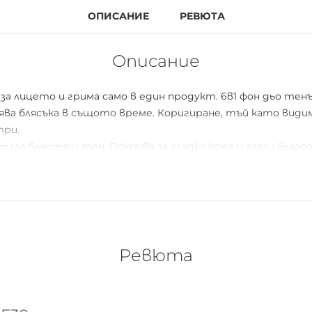
ОПИСАНИЕ
РЕВЮТА
Описание
а лицето и грима само в един продукт. 6в1 фон дьо тен
лява блясъка в същото време. Коригиране, тъй като вид
три.
 за блестящ тен. Покрива за гладка кожа и глези благ
ожа, както и за нормални видове кожа. Със слънцезащите
е стремите към гладък и свеж тен, без да инвестирате
Ревюта