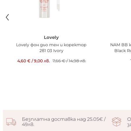
Lovely
Lovely фон дьо тен и коректор
NAM BB к
2в1 03 Ivory
Black R
4,60 €
/
9,00 лв.
7,66 €
/
14,98 лв.
Безплатна доставка над 25.05€ /
О
49лв.
з