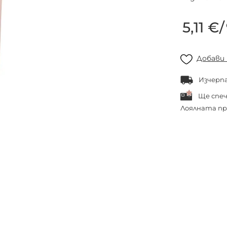
5,11 €
/
Добави
Изчерп
Ще спе
Лоялната пр