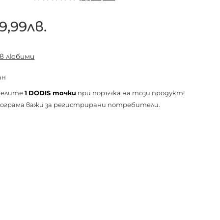
9,99лв.
 в любими
ан
челите
1
DODIS точки
при поръчка на този продукт!
ограма важи за
регистрирани
потребители.