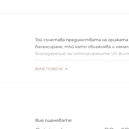
Той съчетава предимствата на грижата з
балансиране, тъй като овлажнява и нама
благодарение на интегрираните UV фил
Озарява със светлоотразителни пигменти
масло. Идеален за суха и чувствителна к
ВИЖ ПОВЕЧЕ
кремът е истински мулти-талант, ако с
Вие оценявате: