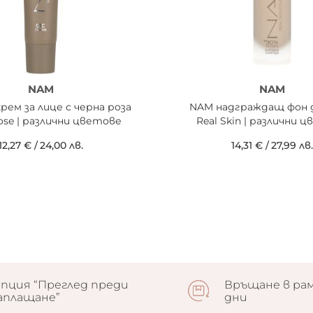
NAM
NAM
рем за лице с черна роза
NAM надграждащ фон 
ose | различни цветове
Real Skin | различни 
12,27 €
/
24,00 лв.
14,31 €
/
27,99 лв.
пция “Преглед преди
Връщане в рам
аплащане”
дни