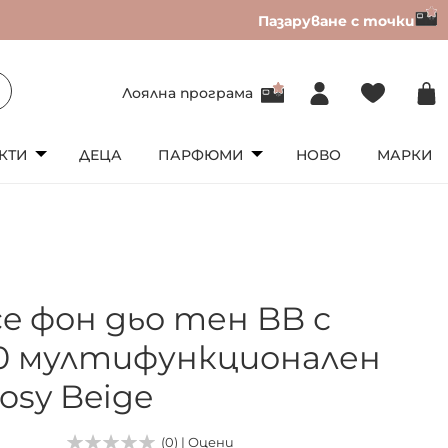
Пазаруване с точки
Лоялна програма
КТИ
ДЕЦА
ПАРФЮМИ
НОВО
МАРКИ
ce фон дьо тен BB с
0 мултифункционален
osy Beige
(0) | Оцени