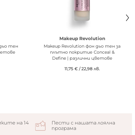
Makeup Revolution
дьо тен
Makeup Revolution фон дьо тен за
цветове
плътно покритие Conceal &
Define | различни цветове
11,75 €
/
22,98 лв.
ките на 14
Пести с нашата лоялна
програма