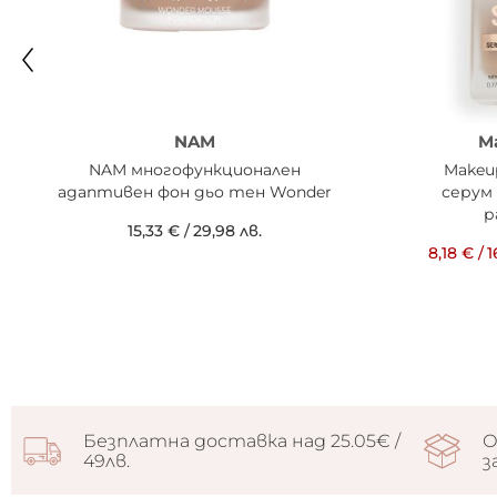
NAM
M
NAM многофункционален
Makeu
адаптивен фон дьо тен Wonder
серум 
р
15,33 €
/
29,98 лв.
8,18 €
/
1
Безплатна доставка над 25.05€ /
О
49лв.
з