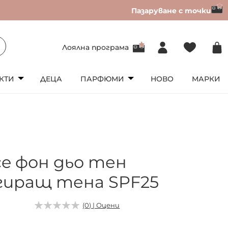
Пазаруване с точки
Лоялна програма
КТИ
ДЕЦА
ПАРФЮМИ
НОВО
МАРКИ
ce фон дьо тен
гиращ тена SPF25
(0) | Оцени