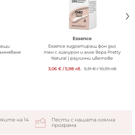
Essence
ращи
Essence хидратиращ фон дьо
тъмняване
тен с хиалурон и алое вера Pretty
н
Natural | различни цветове
3,06 €
/
5,98 лв.
5,31 €
/
10,39 лв.
ките на 14
Пести с нашата лоялна
програма