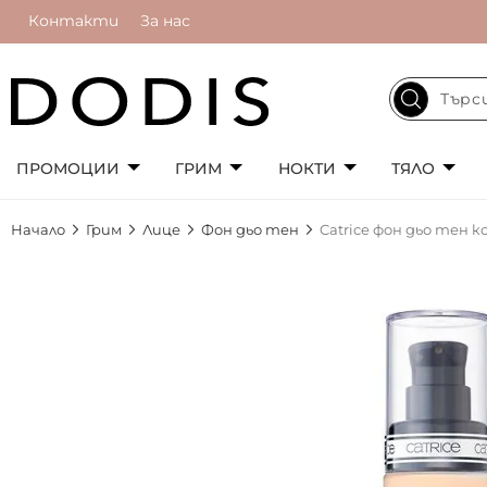
Контакти
За нас
ПРОМОЦИИ
ГРИМ
НОКТИ
ТЯЛО
Начало
Грим
Лице
Фон дьо тен
Catrice фон дьо тен 
Преминете
към
края
на
галерията
на
изображенията