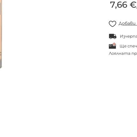
7,66 €
Добави
Изчерп
Ще спе
Лоялната пр