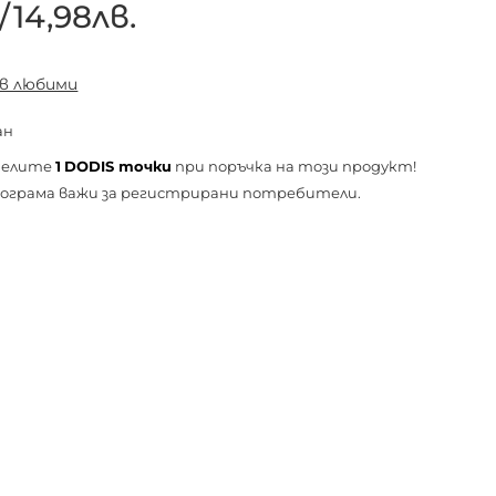
/
14,98лв.
 в любими
ан
челите
1
DODIS точки
при поръчка на този продукт!
ограма важи за
регистрирани
потребители.