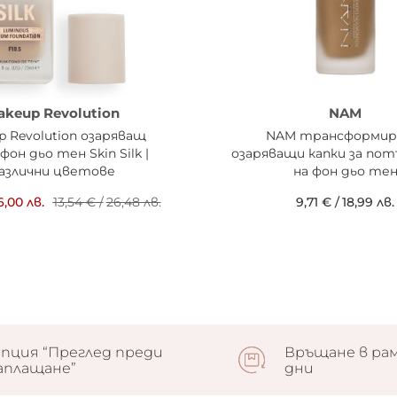
akeup Revolution
NAM
p Revolution озаряващ
NAM трансформи
фон дьо тен Skin Silk |
озаряващи капки за по
азлични цветове
на фон дьо те
6,00 лв.
13,54 €
/
26,48 лв.
9,71 €
/
18,99 лв.
пция “Преглед преди
Връщане в рам
аплащане”
дни