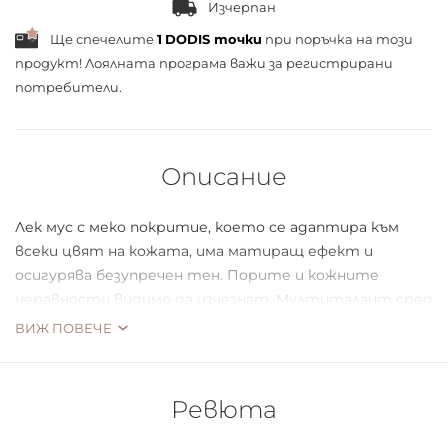
Изчерпан
Ще спечелите
1
DODIS точки
при поръчка на този
продукт! Лоялната програма важи за
регистрирани
потребители.
Описание
Лек мус с меко покритие, което се адаптира към
всеки цвят на кожата, има матиращ ефект и
осигурява безупречен тен. Порите и кожните
неравности видимо да изчезнат. Мултиталант сред
базите.
ВИЖ ПОВЕЧЕ
Ревюта
Бюти съвет