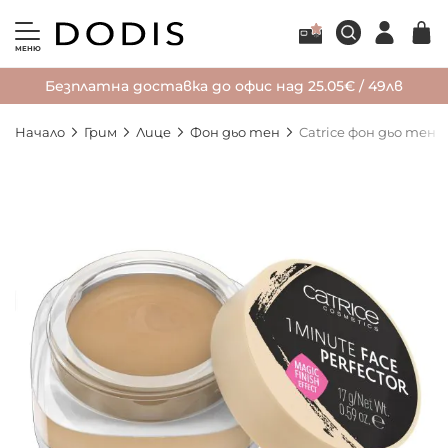
МЕНЮ
Безплатна доставка до офис над 25.05€ / 49лв
Начало
Грим
Лице
Фон дьо тен
Catrice фон дьо тен
Преминете
към
края
на
галерията
на
изображенията