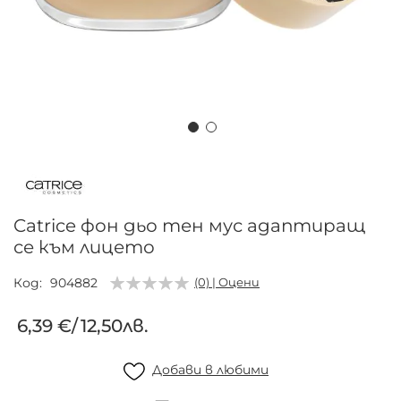
Преминете
към
началото
на
Catrice фон дьо тен мус адаптиращ
галерия
се към лицето
със
снимки
Код
904882
(0) | Оцени
6,39 €
/
12,50лв.
Добави в любими