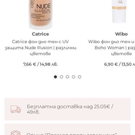
Catrice
Wibo
Catrice фон дьо тен с UV
Wibo фон дьо тен и
защита Nude Illusion | различни
Boho Woman | ра
цветове
цветове
7,66 €
/
14,98 лв.
6,90 €
/
13,50 л
Безплатна доставка над 25.05€ /
49лв.