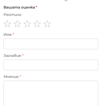
Вашата оценка
Рейтинг:
1
2
3
4
5
Име:
star
stars
stars
stars
stars
Заглавиe:
Мнение: