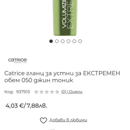
Преминете
към
началото
на
Catrice гланц за устни за ЕКСТРЕМЕН
галерия
обем 050 джин тоник
със
снимки
Код
937913
(0) | Оцени
4,03 €
/
7,88лв.
Добави в любими