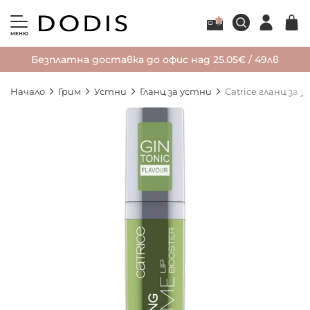
МЕНЮ
Безплатна доставка до офис над 25.05€ / 49лв
Начало
Грим
Устни
Гланц за устни
Catrice гланц за
Преминете
към
края
на
галерията
на
изображенията