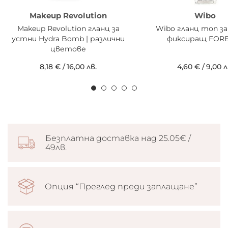
Makeup Revolution
Wibo
Makeup Revolution гланц за
Wibo гланц топ з
устни Hydra Bomb | различни
фиксиращ FOR
цветове
8,18 €
/
16,00 лв.
4,60 €
/
9,00 л
Безплатна доставка над 25.05€ /
49лв.
Опция “Преглед преди заплащане”