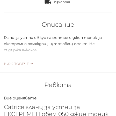
Изчерпан
Описание
Гланц за устни с вкус на ментол и джин тоник за
екстремно охлаждащ, изтръпващ ефект. Не
съдържа алкохол.
Гланц за устни с ефект на екстремен обем и
ВИЖ ПОВЕЧЕ
блестящ завършек
С ментол и масло от краставица
Ревюта
Увеличаващ устните лъскав завършек
Вие оценявате:
Ефект на повече обем на устните
Catrice гланц за устни за
ЕКСТРЕМЕН обем 050 джин тоник