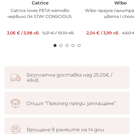
Catrice
Wibo
Catrice loves PETA матово
Wibo празна палитра
червило 04 STAY CONSCIOUS.
цвята I choo
3,06 €
/
5,98 лв.
5,21 €
/
10,19 лв.
2,04 €
/
3,99 лв.
4,60 
Безплатна доставка над 25.05€ /
49лв.
Опция “Преглед преди заплащане”
Връщане в рамките на 14 дни