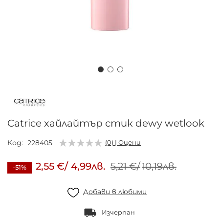
Преминете
към
началото
на
Catrice хайлайтър стик dewy wetlook
галерия
със
Код
228405
(0) | Оцени
снимки
2,55 €
/
4,99лв.
5,21 €
/
10,19лв.
-51%
Добави в любими
Изчерпан