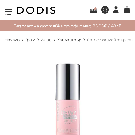
МЕНЮ
Безплатна доставка до офис над 25.05€ / 49лв
Начало
Грим
Лице
Хайлайтър
Catrice хайлайтър сти
Преминете
към
края
на
галерията
на
изображенията