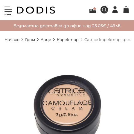
МЕНЮ
Безплатна доставка до офис над 25.05€ / 49лв
Начало
Грим
Лице
Коректор
Catrice коректор крем
Преминете
към
края
на
галерията
на
изображенията