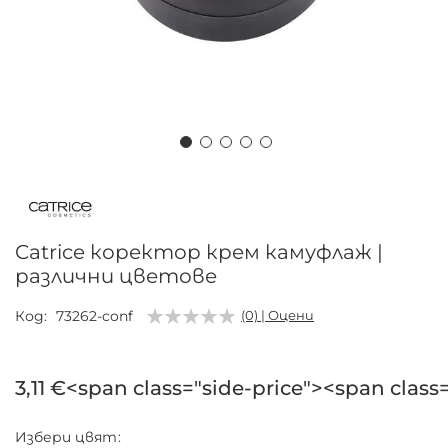
Преминете
към
началото
на
Catrice коректор крем камуфлаж |
галерия
различни цветове
със
снимки
Код
73262-conf
(0) | Оцени
3,11 €<span class="side-price"><span class
Избери
цвят