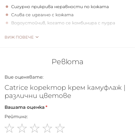
Сигурно прикрива неравности по кожата
Слива се идеално с кожата
Водоустойчив, когато се комбинира с пудра
ВИЖ ПОВЕЧЕ
UNDER COVER STAR
Ревюта
Необходимост за безупречен тен. Крем коректор
камуфлаж с дълготрайна текстура, който
Вие оценявате:
перфектно се слива с кожата. Надеждно коригира
несъвършенства, пигментни петна и червени зони.
Catrice коректор крем камуфлаж |
различни цветове
Вашата оценка
Рейтинг: