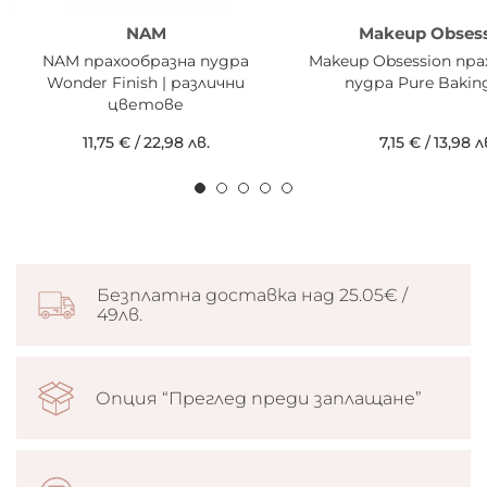
NAM
Makeup Obses
NAM прахообразна пудра
Makeup Obsession пр
Wonder Finish | различни
пудра Pure Bakin
цветове
11,75 €
/
22,98 лв.
7,15 €
/
13,98 л
Безплатна доставка над 25.05€ /
49лв.
Опция “Преглед преди заплащане”