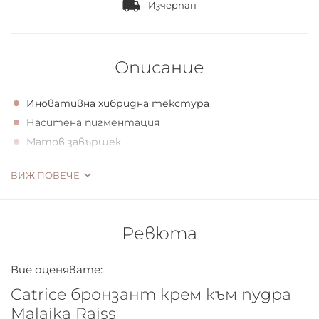
Изчерпан
Описание
Иновативна хибридна текстура
Наситена пигментация
Матов завършек
Скъпоценна пудра. Пристигна бронзантът с
ВИЖ ПОВЕЧЕ
иновативна хибридна текстура. Първо кремаво и
гладка, а след това на прах и деликатна, лесна да се
слее и придава матиращи, докоснати от слънцето
Ревюта
акценти.
Вие оценявате:
Catrice бронзант крем към пудра
Бюти съвет
Malaika Raiss