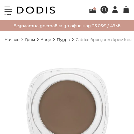
МЕНЮ
Безплатна доставка до офис над 25.05€ / 49лв
Начало
Грим
Лице
Пудра
Catrice бронзант крем към п
Преминете
към
края
на
галерията
на
изображенията