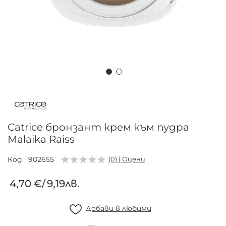
Преминете
към
началото
на
Catrice бронзант крем към пудра
галерия
Malaika Raiss
със
снимки
Код
902655
(0) | Оцени
4,70 €
/
9,19лв.
Добави в любими