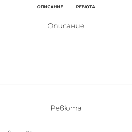
ОПИСАНИЕ
РЕВЮТА
Описание
RICE, които също са част от сътрудничеството с PETA
ъщото важи и тук: те са сто процента веган и не са тес
мообразната текстура нежно гали деликатната кожа на 
но изживяване. Всичките шест червила са с матово пок
Ревюта
 козметични продукти - направете добро дело и за хума
CE стартира лимитираната серия „CATRICE loves PETA“ з