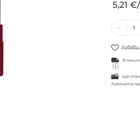
5,21 €
Добави
В налич
Ще спе
Лоялната пр