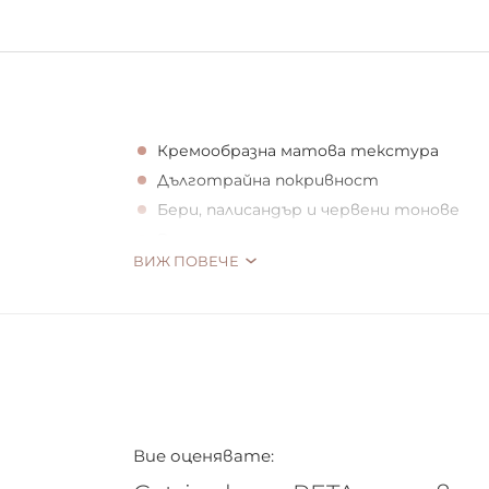
Кремообразна матова текстура
Дълготрайна покривност
Бери, палисандър и червени тонове
Веган
ВИЖ ПОВЕЧЕ
Новите матови червила за устни от CAT
нюанса на бери, палисандър и червено. С
усещане, и то не само на устните! Кре
гарантира надеждно и дълготрайно цвет
Не се глезете само, когато пазарувате
Вие оценявате:
ще може да направи това с лекота: CATRI