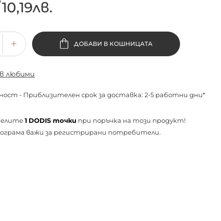
/
10,19лв.
ДОБАВИ В КОШНИЦАТА
 в любими
ност - Приблизителен срок за доставка: 2-5 работни дни*
челите
1
DODIS точки
при поръчка на този продукт!
ограма важи за
регистрирани
потребители.