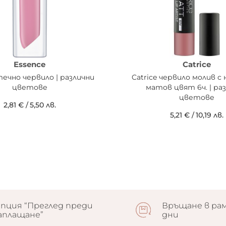
Essence
Catrice
течно червило | различни
Catrice червило молив с
цветове
матов цвят 6ч. | ра
цветове
2,81 €
/
5,50 лв.
5,21 €
/
10,19 лв.
пция “Преглед преди
Връщане в рам
аплащане”
дни