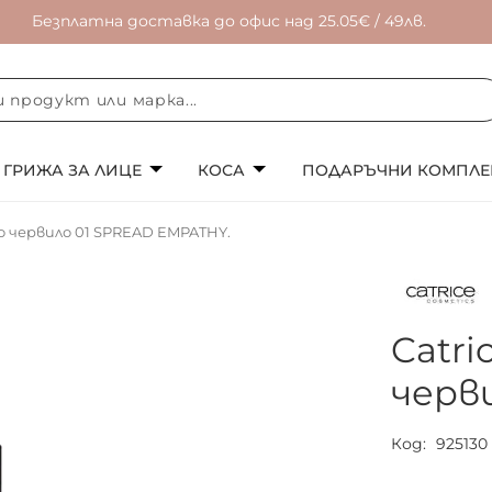
Безплатна доставка до офис над 25.05€ / 49лв.
ГРИЖА ЗА ЛИЦЕ
КОСА
ПОДАРЪЧНИ КОМПЛЕ
во червило 01 SPREAD EMPATHY.
Catri
черв
Код
925130