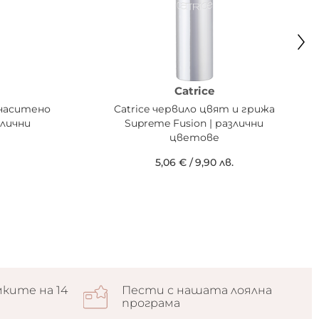
Catrice
 наситено
Catrice червило цвят и грижа
злични
Supreme Fusion | различни
цветове
5,06 €
/
9,90 лв.
ките на 14
Пести с нашата лоялна
програма