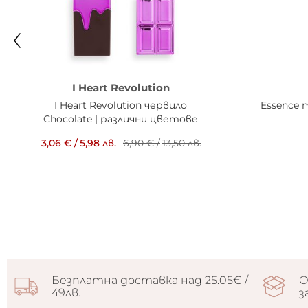
I Heart Revolution
I Heart Revolution червило
Essence 
Chocolate | различни цветове
3,06 €
/
5,98 лв.
6,90 €
/
13,50 лв.
Безплатна доставка над 25.05€ /
О
49лв.
з