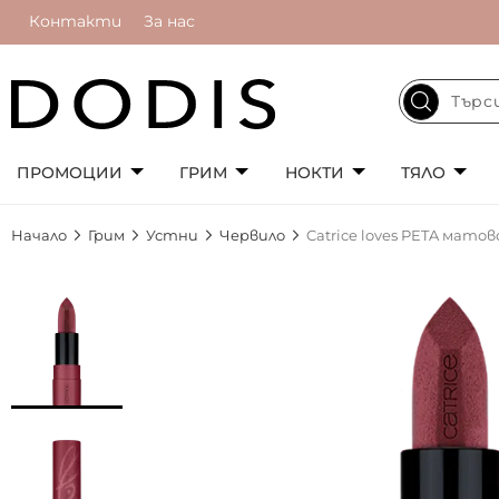
Контакти
За нас
ПРОМОЦИИ
ГРИМ
НОКТИ
ТЯЛО
Начало
Грим
Устни
Червило
Catrice loves PETA мато
Преминете
към
края
на
галерията
на
изображенията