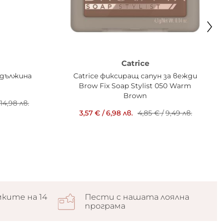
Catrice
 дължина
Catrice фиксиращ сапун за вежди
Brow Fix Soap Stylist 050 Warm
Brown
14,98 лв.
3,57 €
/
6,98 лв.
4,85 €
/
9,49 лв.
ките на 14
Пести с нашата лоялна
програма