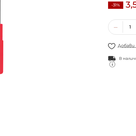
3,
-31%
Добави
В налич