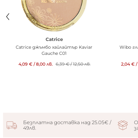
Catrice
Catrice джъмбо хайлайтър Kaviar
Wibo гл
Gauche C01
4,09 €
/
8,00 лв.
6,39 €
/
12,50 лв.
2,04 €
/
Безплатна доставка над 25.05€ /
О
49лв.
з