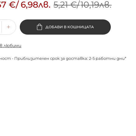
57 €
/
6,98лв.
5,21 €
/
10,19лв.
ДОБАВИ В КОШНИЦАТА
 в любими
ност - Приблизителен срок за доставка: 2-5 работни дни*