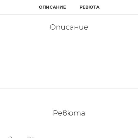
ОПИСАНИЕ
РЕВЮТА
Описание
RICE, които също са част от сътрудничеството с PETA
ъщото важи и тук: те са сто процента веган и не са тес
мообразната текстура нежно гали деликатната кожа на 
но изживяване. Всичките шест червила са с матово пок
Ревюта
 козметични продукти - направете добро дело и за хума
CE стартира лимитираната серия „CATRICE loves PETA“ з