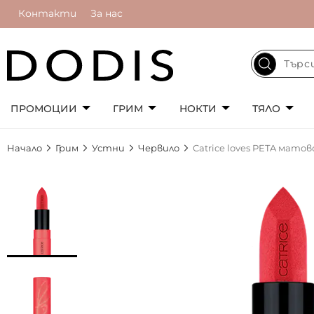
Контакти
За нас
ПРОМОЦИИ
ГРИМ
НОКТИ
ТЯЛО
Начало
Грим
Устни
Червило
Catrice loves PETA матов
Преминете
към
края
на
галерията
на
изображенията