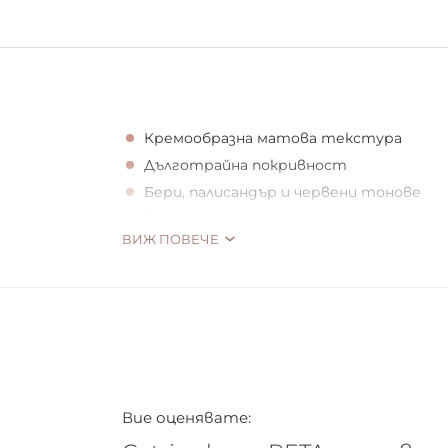
Кремообразна матова текстура
Дълготрайна покривност
Бери, палисандър и червени тонове
Веган
ВИЖ ПОВЕЧЕ
Новите матови червила за устни от CAT
нюанса на бери, палисандър и червено. С
усещане, и то не само на устните! Кре
гарантира надеждно и дълготрайно цвет
Не се глезете само, когато пазарувате
Вие оценявате:
ще може да направи това с лекота: CATRI