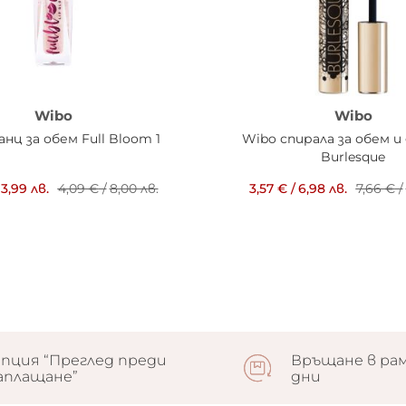
Wibo
Wibo
анц за обем Full Bloom 1
Wibo спирала за обем и
Burlesque
3,99 лв.
4,09 €
/
8,00 лв.
3,57 €
/
6,98 лв.
7,66 €
/
пция “Преглед преди
Връщане в рам
аплащане”
дни