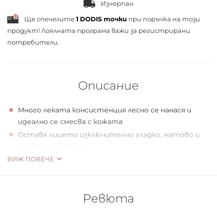
Изчерпан
Ще спечелите
1
DODIS точки
при поръчка на този
продукт! Лоялната програма важи за
регистрирани
потребители.
Описание
Много леката консистенция лесно се нанася и
идеално се смесва с кожата
Оставя лицето изключително гладко, матово и
приятно на допир
ВИЖ ПОВЕЧЕ
Формулата маскира фини бръчки и пори
Остава на кожата до 12 часа
Осигурява естествено, прахообразно покритие
Ревюта
Фон дьо тенът е в стъклен буркан, което прави
приложението му изключително удобно и