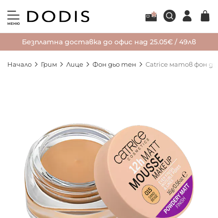
МЕНЮ
Безплатна доставка до офис над 25.05€ / 49лв
Начало
Грим
Лице
Фон дьо тен
Catrice матов фон дь
Преминете
към
края
на
галерията
на
изображенията