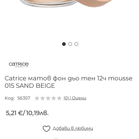
Преминете
към
началото
на
Catrice матов фон дьо тен 12ч mousse
галерия
015 SAND BEIGE
със
снимки
Код
56357
(0) | Оцени
5,21 €
/
10,19лв.
Добави в любими