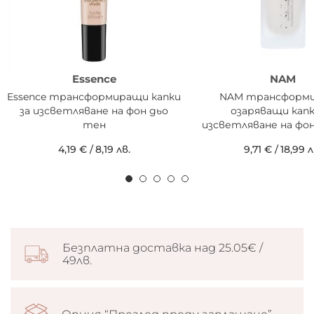
Essence
NAM
Essence трансформиращи капки
NAM трансформ
за изсветляване на фон дьо
озаряващи капк
тен
изсветляване на фо
4,19 €
/
8,19 лв.
9,71 €
/
18,99 л
Безплатна доставка над 25.05€ /
49лв.