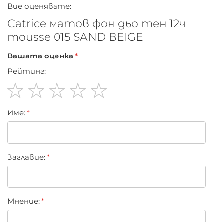
практично
Вие оценявате:
Catrice матов фон дьо тен 12ч
mousse 015 SAND BEIGE
Вашата оценка
Рейтинг:
1
2
3
4
5
Име:
star
stars
stars
stars
stars
Заглавиe:
Мнение: