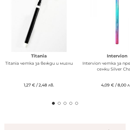
Titania
Intervion
Titania четка за вежди и мигли
Intervion четка за пр
сенки Silver C
1,27 €
/
2,48 лв.
4,09 €
/
8,00 л