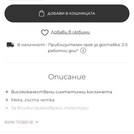
ДОБАВИ В КОШНИЦАТА
Добави в любими
В наличност - Приблизителен срок за доставка: 2-5
работни дни*
Описание
Висококачествени синтетични косъмчета
Мека, гъста четка
За всички прахообрани текстури
Многофункционална четка с меки, гъсти и
ВИЖ ПОВЕЧЕ
висококачествени синтетични косъмчета.