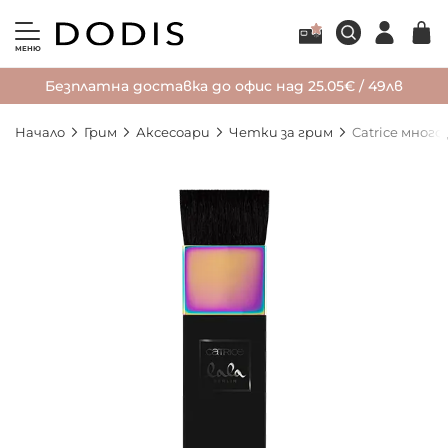
МЕНЮ
Безплатна доставка до офис над 25.05€ / 49лв
Начало
Грим
Аксесоари
Четки за грим
Catrice много
Преминете
към
края
на
галерията
на
изображенията