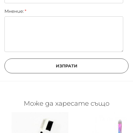
четките си, те ще бъдат по-дълъг живот и ще ви
спестят пари. Почистването им също така
Мнение:
предотвратява натрупването на бактерии, което
в противен случай би замърсило кожата.
ИЗПРАТИ
Може да харесате също