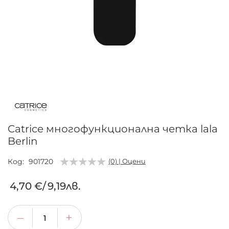
Преминете
към
началото
на
галерия
Catrice многофункционална четка lala
със
Berlin
снимки
Код
901720
(0) | Оцени
4,70 €
/
9,19лв.