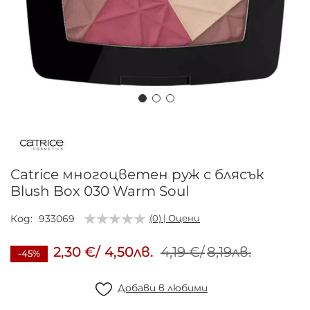
Преминете
към
началото
на
Catrice многоцветен руж с блясък
галерия
Blush Box 030 Warm Soul
със
снимки
Код
933069
(0) | Оцени
2,30 €
/
4,50лв.
4,19 €
/
8,19лв.
-45%
Добави в любими