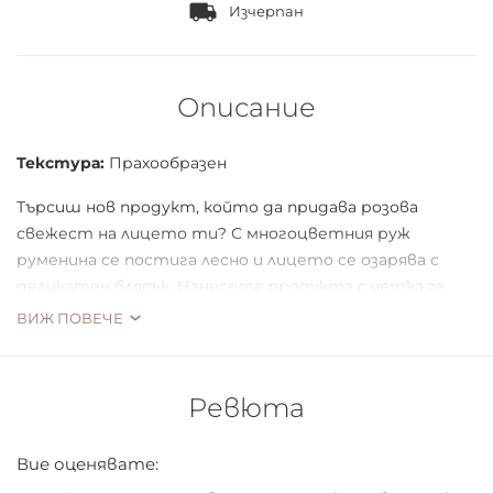
Изчерпан
Описание
Текстура:
Прахообразен
Търсиш нов продукт, който да придава розова
свежест на лицето ти? С многоцветния руж
руменина се постига лесно и лицето се озарява с
деликатен блясък. Нанесете продукта с четка за
пудра или руж по бузите и прелейте към
ВИЖ ПОВЕЧЕ
слепоочието. Ружът е наличен в 2 цвята, всеки, от
който комбинира 2 нюанса в 1.
За блестящи бузи!
Ревюта
Вие оценявате: