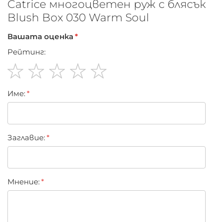
Catrice многоцветен руж с блясък
Blush Box 030 Warm Soul
Вашата оценка
Рейтинг:
1
2
3
4
5
Име:
star
stars
stars
stars
stars
Заглавиe:
Мнение: