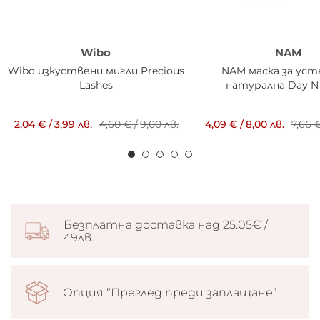
Wibo
NAM
Wibo изкуствени мигли Precious
NAM маска за уст
Lashes
натурална Day N
2,04 €
/
3,99 лв.
4,60 €
/
9,00 лв.
4,09 €
/
8,00 лв.
7,66 
Безплатна доставка над 25.05€ /
49лв.
Опция “Преглед преди заплащане”