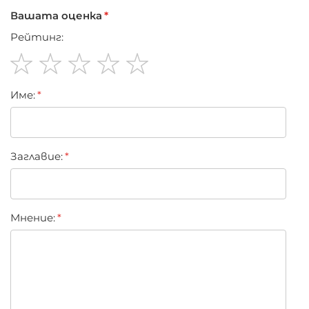
Вашата оценка
Рейтинг:
1
2
3
4
5
Име:
star
stars
stars
stars
stars
Заглавиe:
Мнение: