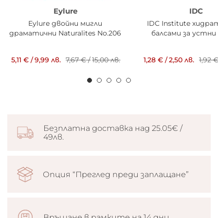
Eylure
IDC
Eylure двойни мигли
IDC Institute хидр
драматични Naturalites No.206
балсами за устни 
5,11 €
/
9,99 лв.
7,67 €
/
15,00 лв.
1,28 €
/
2,50 лв.
1,92 
Безплатна доставка над 25.05€ /
49лв.
Опция “Преглед преди заплащане”
Връщане в рамките на 14 дни