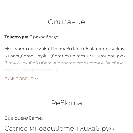
Описание
Текстура:
Прахообразен
Увенчати със слава. Постави красив акцент с лекия,
многоцветен руж. Цветът на този лимитиран руж,
в пънки сливов цвят, е просто страхотен. За свеж
тен в мрачното време.
ВИЖ ПОВЕЧЕ
Ревюта
Вие оценявате:
Catrice многоцветен лилав руж