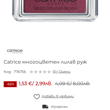
Преминете
към
началото
на
галерия
Catrice многоцветен лилав руж
със
снимки
Код
776756
(0) | Оцени
1,53 €
/
2,99лв.
4,09 €
/
8,00лв.
-62%
Добави в любими
Изчерпан