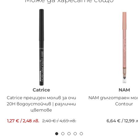
Catrice
NAM
Catrice прецизен молив за очи
NAM дълготраен мол
20H водоустойчив | различни
Contour
цветове
1,27 €
/
2,48 лв.
2,40 €
/
4,69 лв.
6,64 €
/
12,99 л