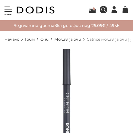
МЕНЮ
Безплатна доставка до офис над 25.05€ / 49лв
Начало
Грим
Очи
Молив за очи
Catrice молив за очи 
Преминете
към
края
на
галерията
на
изображенията