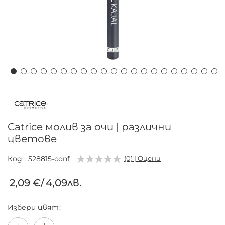
Преминете
към
началото
на
Catrice молив за очи | различни
галерия
цветове
със
снимки
Код
528815-conf
(0) | Оцени
2,09 €
/
4,09лв.
Избери
цвят