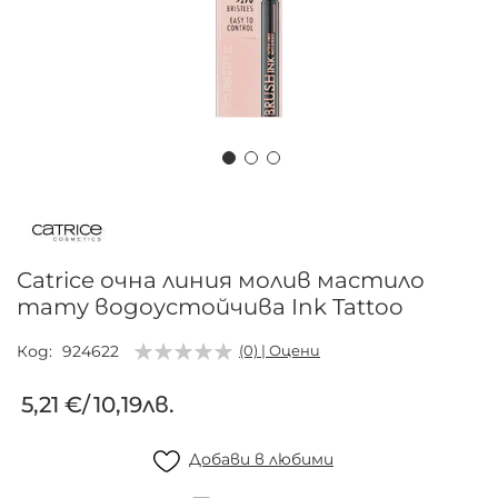
Преминете
към
началото
на
Catrice очна линия молив мастило
галерия
тату водоустойчива Ink Tattoo
със
снимки
Код
924622
(0) | Оцени
5,21 €
/
10,19лв.
Добави в любими