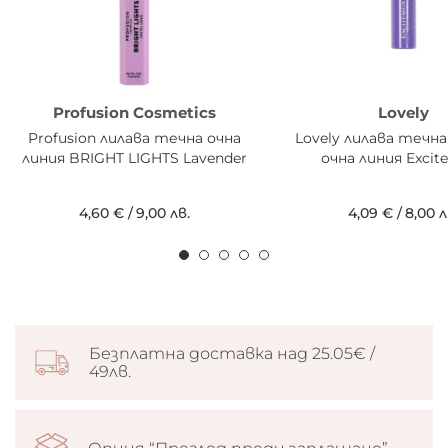
Profusion Cosmetics
Lovely
Profusion лилава течна очна
Lovely лилава течн
линия BRIGHT LIGHTS Lavender
очна линия Excit
4,60 €
/
9,00 лв.
4,09 €
/
8,00 л
Безплатна доставка над 25.05€ /
49лв.