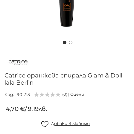
Преминете
към
началото
на
Catrice оранжева спирала Glam & Doll
галерия
lala Berlin
със
снимки
Код
901713
(0) | Оцени
4,70 €
/
9,19лв.
Добави в любими