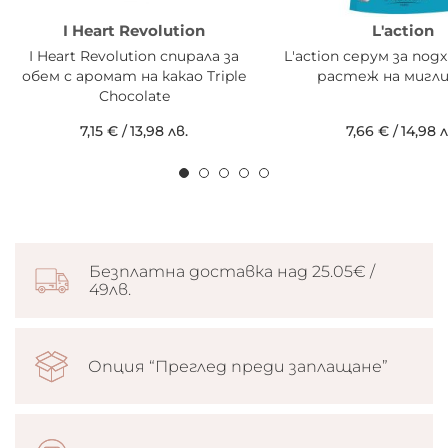
I Heart Revolution
L'action
I Heart Revolution спирала за
L'action серум за под
обем с аромат на какао Triple
растеж на мигли
Chocolate
7,15 €
/
13,98 лв.
7,66 €
/
14,98 л
Безплатна доставка над 25.05€ /
49лв.
Опция “Преглед преди заплащане”