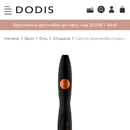
МЕНЮ
Безплатна доставка до офис над 25.05€ / 49лв
Начало
Грим
Очи
Спирала
Catrice оранжева спирала Gl
Преминете
към
края
на
галерията
на
изображенията