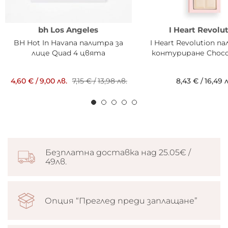
bh Los Angeles
I Heart Revolu
BH Hot In Havana палитра за
I Heart Revolution п
лице Quad 4 цвята
контуриране Chocol
4,60 €
/
9,00 лв.
7,15 €
/
13,98 лв.
8,43 €
/
16,49 л
Безплатна доставка над 25.05€ /
49лв.
Опция “Преглед преди заплащане”