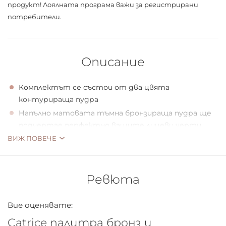
продукт! Лоялната програма важи за
регистрирани
потребители.
Описание
Комплектът се състои от два цвята
контурираща пудра
Напълно матовата тъмна бронзираща пудра ще
подчертае перфектно вашите лицеви черти
ВИЖ ПОВЕЧЕ
Светлият сатенен хайлайтър ще даде фин
блясък на избраните области
Пластмасовата опаковка е много удобна и може
да се побира във всеки козметичен несесер
Ревюта
Страхотна за всеки грим, независимо от случая
Лесно се нанася и не оставя ивици и петна
Вие оценявате:
Позволява оптично отслабване на лицето ви
Catrice палитра бронз и