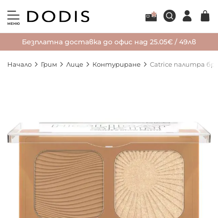
МЕНЮ
Безплатна доставка до офис над 25.05€ / 49лв
Начало
Грим
Лице
Контуриране
Catrice палитра бро
Преминете
към
края
на
галерията
на
изображенията