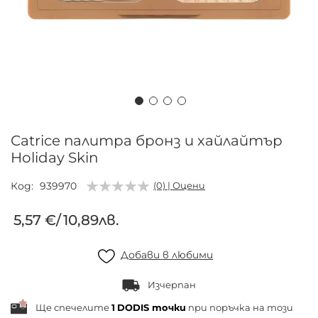
Преминете
към
Catrice палитра бронз и хайлайтър
началото
Holiday Skin
на
галерия
Код
939970
(0) | Оцени
със
5,57 €
/
10,89лв.
снимки
Добави в любими
Изчерпан
Ще спечелите
1
DODIS точки
при поръчка на този