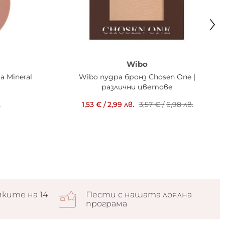
Wibo
 Mineral
Wibo пудра бронз Chosen One |
различни цветове
.
1,53 €
/
2,99 лв.
3,57 €
/
6,98 лв.
ките на 14
Пести с нашата лоялна
програма