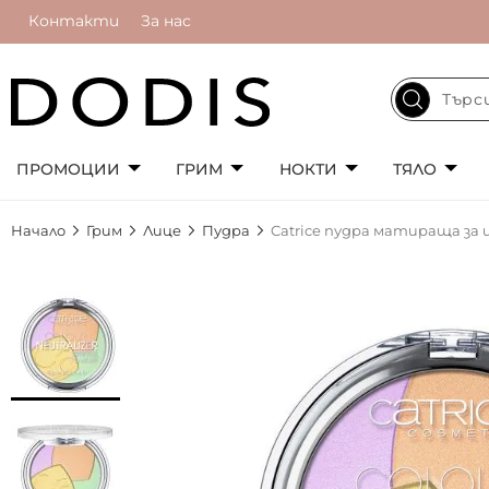
Контакти
За нас
ПРОМОЦИИ
ГРИМ
НОКТИ
ТЯЛО
Начало
Грим
Лице
Пудра
Catrice пудра матираща за 
Преминете
към
края
на
галерията
на
изображенията