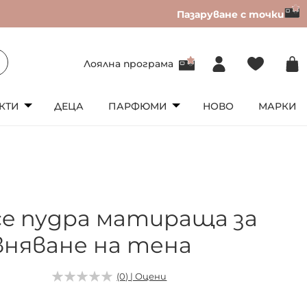
Пазаруване с точки
Лоялна програма
КТИ
ДЕЦА
ПАРФЮМИ
НОВО
МАРКИ
ice пудра матираща за
вняване на тена
0
(0) | Оцени