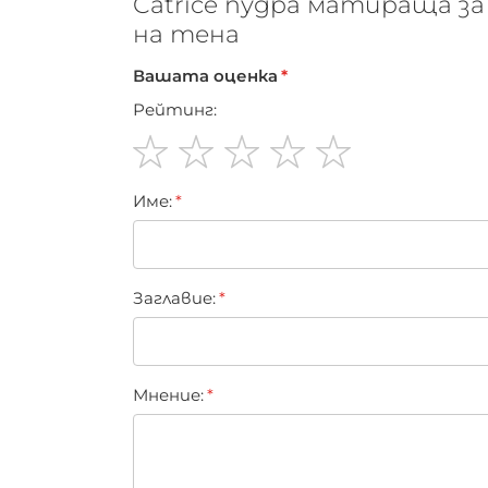
Catrice пудра матираща за
на тена
Вашата оценка
Рейтинг:
1
2
3
4
5
Име:
star
stars
stars
stars
stars
Заглавиe:
Мнение: