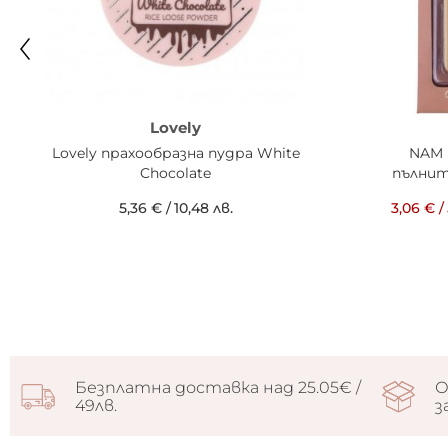
Lovely
Lovely прахообразна пудра White
NAM 
Chocolate
пълнит
5,36 €
/
10,48 лв.
3,06 €
/
Безплатна доставка над 25.05€ /
О
49лв.
з