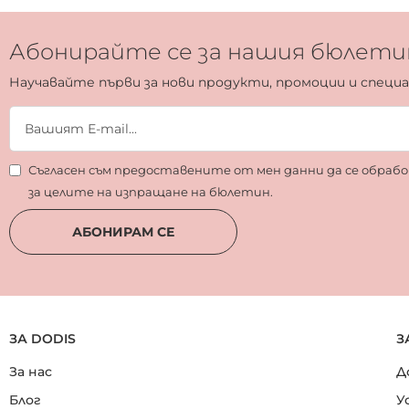
Абонирайте се за нашия бюлети
Научавайте първи за нови продукти, промоции и специ
Съгласен съм предоставените от мен данни да се обра
за целите на изпращане на бюлетин.
АБОНИРАМ СЕ
ЗА DODIS
З
За нас
Д
Блог
У