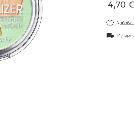
4,70 
Добави
Изчерп