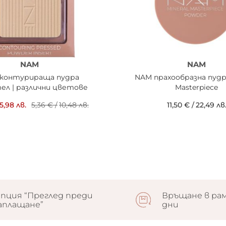
NAM
NAM
контурираща пудра
NAM прахообразна пудра
ел | различни цветове
Masterpiece
5,98 лв.
5,36 €
/
10,48 лв.
11,50 €
/
22,49 лв
пция “Преглед преди
Връщане в рам
аплащане”
дни