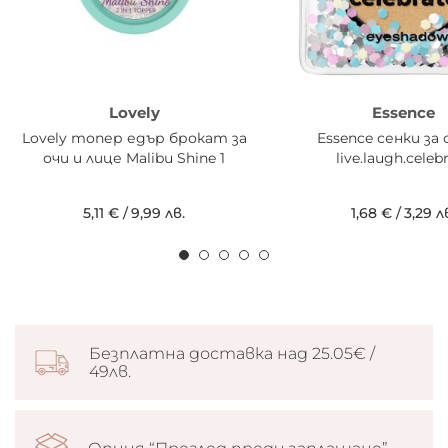
Lovely
Essence
Lovely топер едър брокат за
Essence сенки за 
очи и лице Malibu Shine 1
live.laugh.celeb
5,11 €
/
9,99 лв.
1,68 €
/
3,29 л
Безплатна доставка над 25.05€ /
49лв.