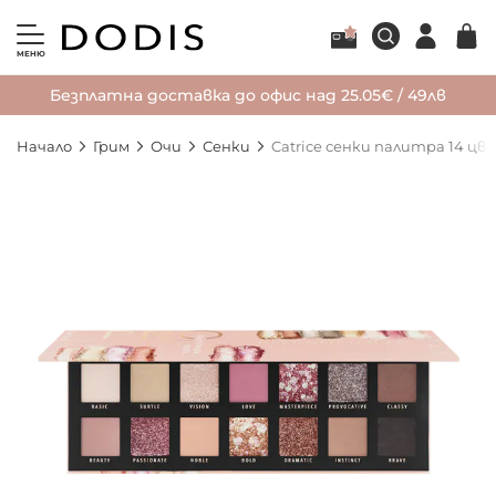
МЕНЮ
Безплатна доставка до офис над 25.05€ / 49лв
Начало
Грим
Очи
Сенки
Catrice сенки палитра 14 цв
Преминете
към
края
на
галерията
на
изображенията