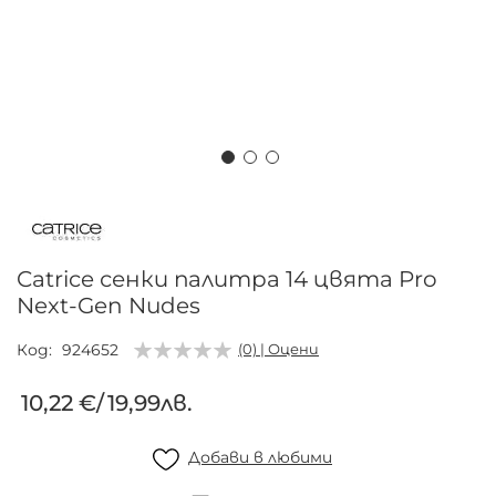
Преминете
към
началото
на
Catrice сенки палитра 14 цвята Pro
галерия
Next-Gen Nudes
със
снимки
Код
924652
(0) | Оцени
10,22 €
/
19,99лв.
Добави в любими