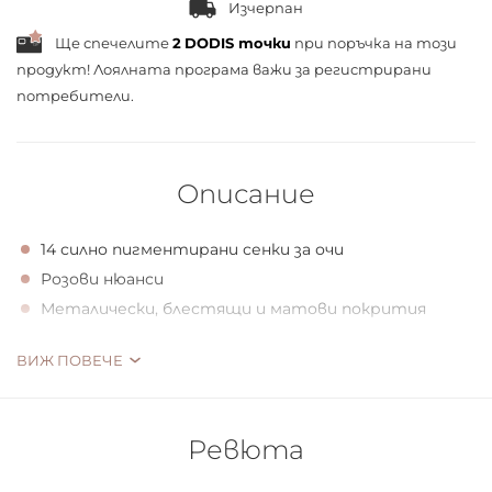
Изчерпан
Ще спечелите
2
DODIS точки
при поръчка на този
продукт! Лоялната програма важи за
регистрирани
потребители.
Описание
14 силно пигментирани сенки за очи
Розови нюанси
Металически, блестящи и матови покрития
Създаването на грим на очите като професионален
ВИЖ ПОВЕЧЕ
гримьор изисква специални умения? С двете луксозни
палитри за очи CATRICE Pro, във висококачествена
хартиена опаковка, професионалният вид е
Ревюта
гарантиран! И двете палитри убеждават с 14 силно
пигментирани, интензивно оцветяващи сенки за очи