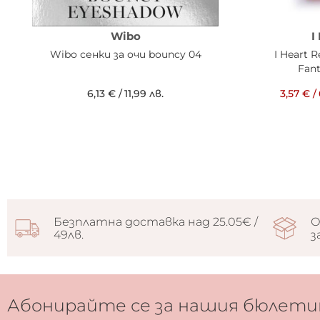
Wibo
I
Wibo сенки за очи bouncy 04
I Heart 
Fan
6,13 €
/
11,99 лв.
3,57 €
/
Безплатна доставка над 25.05€ /
О
49лв.
з
Абонирайте се за нашия бюлети