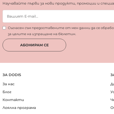
Научавайте първи за нови продукти, промоции и специ
Съгласен съм предоставените от мен данни да се обра
за целите на изпращане на бюлетин.
АБОНИРАМ СЕ
ЗА DODIS
З
За нас
Д
Блог
У
Контакти
Ч
Лоялна програма
О