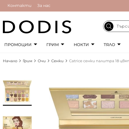
Контакти
За нас
ПРОМОЦИИ
ГРИМ
НОКТИ
ТЯЛО
Начало
Грим
Очи
Сенки
Catrice сенки палитра 18 цвят
Преминете
към
края
на
галерията
на
изображенията