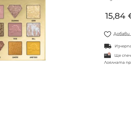
15,84 
Добави
Изчерп
Ще спе
Лоялната пр