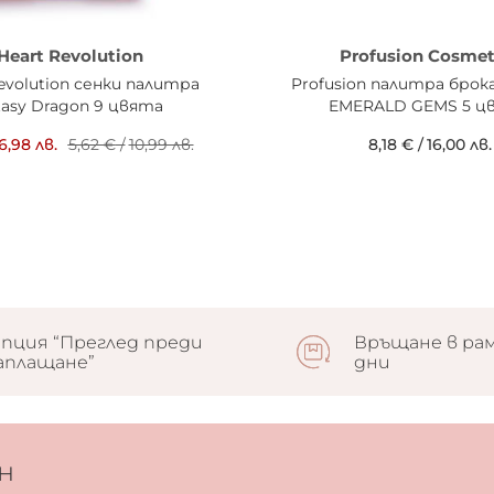
 Heart Revolution
Profusion Cosmet
Revolution сенки палитра
Profusion палитра брок
tasy Dragon 9 цвята
EMERALD GEMS 5 ц
6,98 лв.
5,62 €
/
10,99 лв.
8,18 €
/
16,00 лв.
пция “Преглед преди
Връщане в рам
аплащане”
дни
н