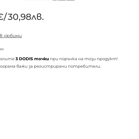
€
/
30,98лв.
 в любими
ан
челите
3
DODIS точки
при поръчка на този продукт!
ограма важи за
регистрирани
потребители.