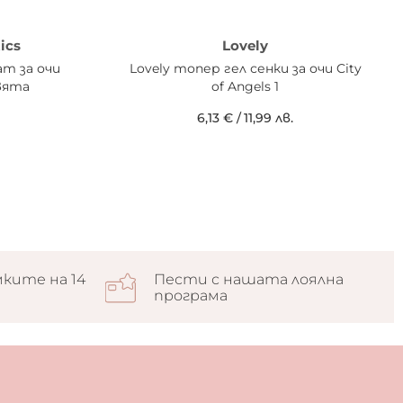
ics
Lovely
ат за очи
Lovely топер гел сенки за очи City
вята
of Angels 1
6,13 €
/
11,99 лв.
ките на 14
Пести с нашата лоялна
програма