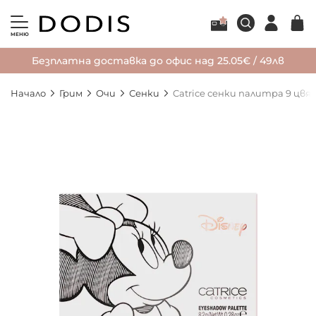
МЕНЮ
Безплатна доставка до офис над 25.05€ / 49лв
Начало
Грим
Очи
Сенки
Catrice сенки палитра 9 цвят
Преминете
към
края
на
галерията
на
изображенията