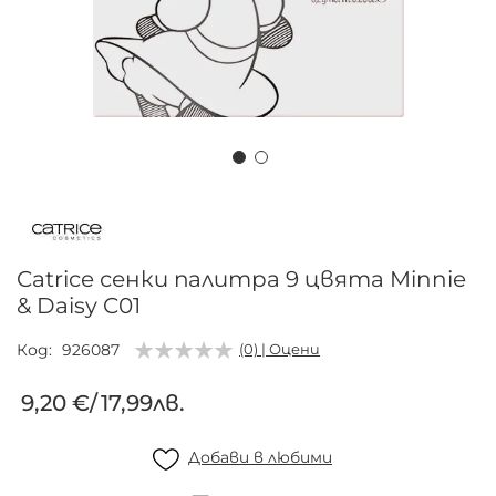
Преминете
към
началото
на
Catrice сенки палитра 9 цвята Minnie
галерия
& Daisy C01
със
снимки
Код
926087
(0) | Оцени
9,20 €
/
17,99лв.
Добави в любими