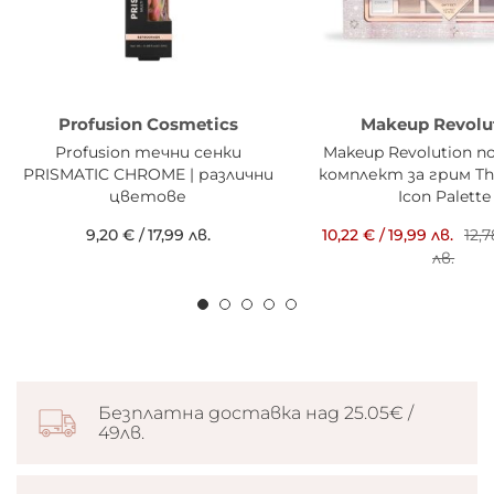
Profusion Cosmetics
Makeup Revolu
Рrofusion течни сенки
Makeup Revolution 
PRISMATIC CHROME | различни
комплект за грим T
цветове
Icon Palette
9,20 €
/
17,99 лв.
10,22 €
/
19,99 лв.
12,
лв.
Безплатна доставка над 25.05€ /
49лв.