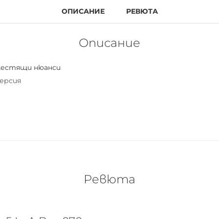
ОПИСАНИЕ
РЕВЮТА
Описание
лестящи нюанси
ерсия
ите са с мека текстура и лесно се разнасят по клепача
тен опушен грим или лек ежедневен грим.
Ревюта