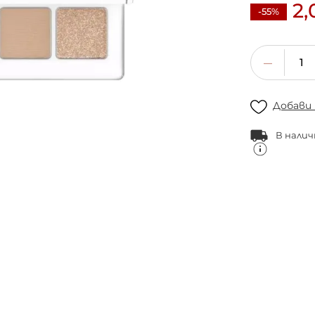
2,
-55%
Добави
В налич