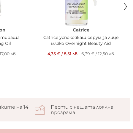
on
Catrice
ратираща
Catrice успокояващ серум за лице
g Oil
мляко Overnight Beauty Aid
17,00 лв.
4,35 €
/
8,51 лв.
6,39 €
/
12,50 лв.
ките на 14
Пести с нашата лоялна
програма