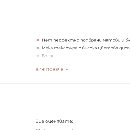
Пет перфектно подбрани матови и б
Мека текстура с висока цветова дисп
Веган
ВИЖ ПОВЕЧЕ
MIX & MATCH
Пет актуални цвята в една палитра. Сенк
от меки до наситени цветове. За страхо
Вие оценявате: