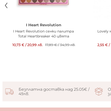
I Heart Revolution
I Heart Revolution сенки палитра
Lovely
Total Heartbreaker 40 цвята
10,73 €
/
20,99 лв.
17,89 €
/
34,99 лв.
2,55 €
/
Безплатна доставка над 25.05€ /
О
49лв.
з