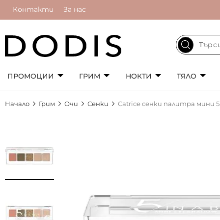
Контакти
За нас
ПРОМОЦИИ
ГРИМ
НОКТИ
ТЯЛО
Начало
Грим
Очи
Сенки
Catrice сенки палитра мини 5 
Преминете
към
края
на
галерията
на
изображенията