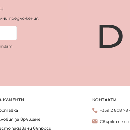
н
ални предложения.
ботват
А КЛИЕНТИ
КОНТАКТИ
оставка
+359 2 808 78
словия за връщане
Свържи се с 
есто задавани въпроси