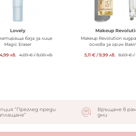
Lovely
Makeup Revoluti
 матираща база за лице
Makeup Revolution хид
Magic Eraser
основа за грим Bakin
4,99 лв.
4,09 €
/
8,00 лв.
5,11 €
/
9,99 лв.
8,69 €
/
пция “Преглед преди
Връщане в рам
аплащане”
дни