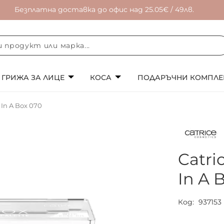
Безплатна доставка до офис над 25.05€ / 49лв.
ГРИЖА ЗА ЛИЦЕ
КОСА
ПОДАРЪЧНИ КОМПЛЕ
In A Box 070
Catri
In A 
Код
937153