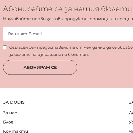
Абонирайте се за нашия бюлети
Научавайте първи за нови продукти, промоции и специ
Съгласен съм предоставените от мен данни да се обра
за целите на изпращане на бюлетин.
АБОНИРАМ СЕ
ЗА DODIS
З
За нас
Д
Блог
У
Контакти
Ч