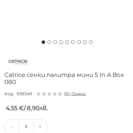
Преминете
към
началото
на
Catrice сенки палитра мини 5 In A Box
галерия
080
със
снимки
Код
939349
(0) | Оцени
4,55 €
/
8,90лв.