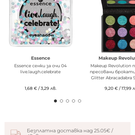
Essence
Makeup Revolu
Essence сенки за очи 04
Makeup Revolution
live.laugh.celebrate
пресовани брокати
Glitter Abracadabra
1,68 €
/
3,29 лв.
9,20 €
/
17,99 л
Безплатна доставка над 25.05€ /