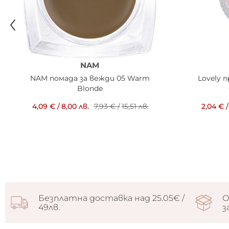
NAM
NAM помада за вежди 05 Warm
Lovely 
Blonde
4,09 €
/
8,00 лв.
7,93 €
/
15,51 лв.
2,04 €
/
Безплатна доставка над 25.05€ /
О
49лв.
з