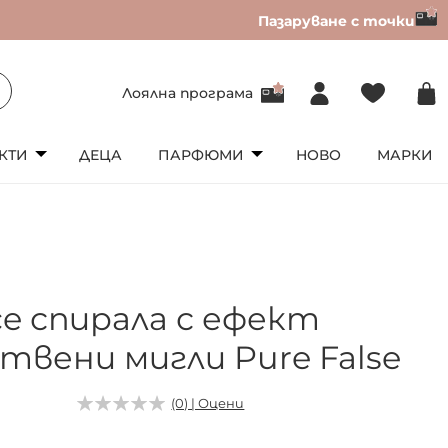
Пазаруване с точки
Лоялна програма
КТИ
ДЕЦА
ПАРФЮМИ
НОВО
МАРКИ
ce спирала с ефект
твени мигли Pure False
9
(0) | Оцени