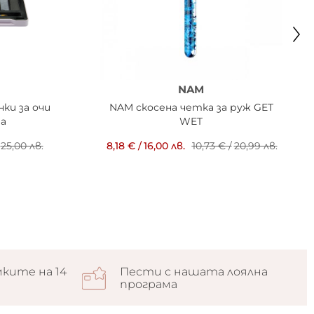
NAM
нки за очи
NAM скосена четка за руж GET
та
WET
25,00 лв.
8,18 €
/
16,00 лв.
10,73 €
/
20,99 лв.
ките на 14
Пести с нашата лоялна
програма