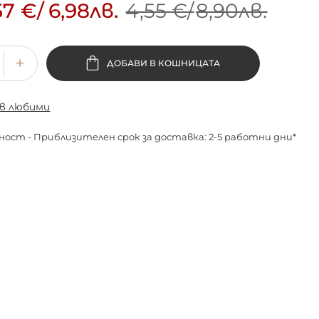
57 €
/
6,98лв.
4,55 €
/
8,90лв.
ДОБАВИ В КОШНИЦАТА
 в любими
ност - Приблизителен срок за доставка: 2-5 работни дни*