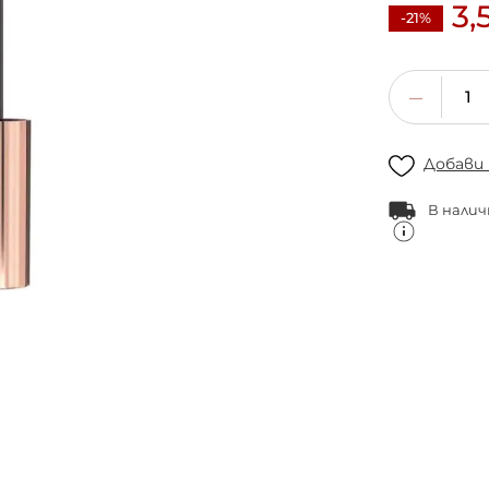
3,
-21%
Добави
В налич