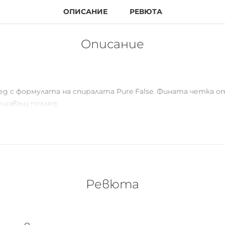
ОПИСАНИЕ
РЕВЮТА
Описание
д с формулата на спиралата Pure False. Фината четка о
ушаващ поглед.
Ревюта