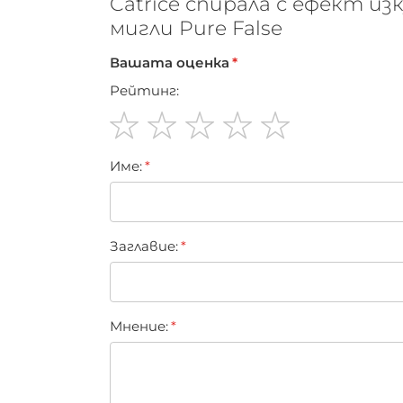
Catrice спирала с ефект и
мигли Pure False
Вашата оценка
Рейтинг:
1
2
3
4
5
Име:
star
stars
stars
stars
stars
Заглавиe:
Мнение: