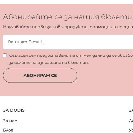
Абонирайте се за нашия бюлети
Научавайте първи за нови продукти, промоции и специ
Съгласен съм предоставените от мен данни да се обра
за целите на изпращане на бюлетин.
АБОНИРАМ СЕ
ЗА DODIS
З
За нас
Д
Блог
У