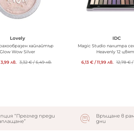
Lovely
IDC
прахообразен хайлайтър
Magic Studio палитра се
Glow Wow Silver
Heavenly 12 цвя
3,99 лв.
3,32 €
/
6,49 лв.
6,13 €
/
11,99 лв.
12,78 €
/
пция “Преглед преди
Връщане в рам
аплащане”
дни