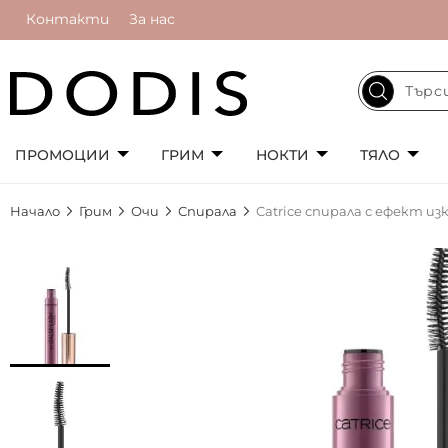
Контакти
За нас
ПРОМОЦИИ
ГРИМ
НОКТИ
ТЯЛО
Начало
Грим
Очи
Спирала
Catrice спирала с ефект из
Преминете
към
края
на
галерията
на
изображенията