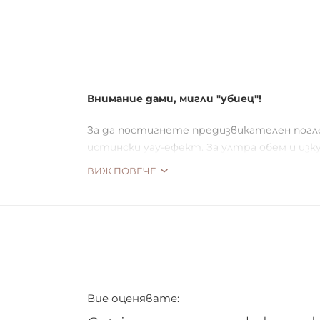
Внимание дами, мигли "убиец"!
За да постигнете предизвикателен погле
истински уау-ефект. За ултра обем и изк
ВИЖ ПОВЕЧЕ
Вие оценявате: