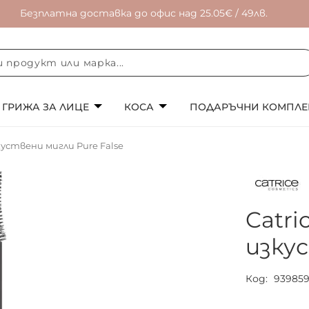
Безплатна доставка до офис над 25.05€ / 49лв.
ГРИЖА ЗА ЛИЦЕ
КОСА
ПОДАРЪЧНИ КОМПЛЕ
куствени мигли Pure False
Catri
изкус
Код
93985