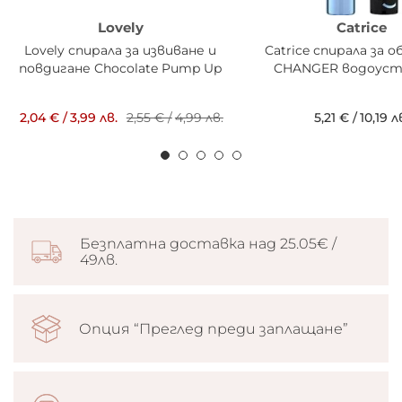
Lovely
Catrice
Lovely спирала за извиване и
Catrice спирала за 
повдигане Chocolate Pump Up
CHANGER водоуст
2,04 €
/
3,99 лв.
2,55 €
/
4,99 лв.
5,21 €
/
10,19 л
Безплатна доставка над 25.05€ /
49лв.
Опция “Преглед преди заплащане”