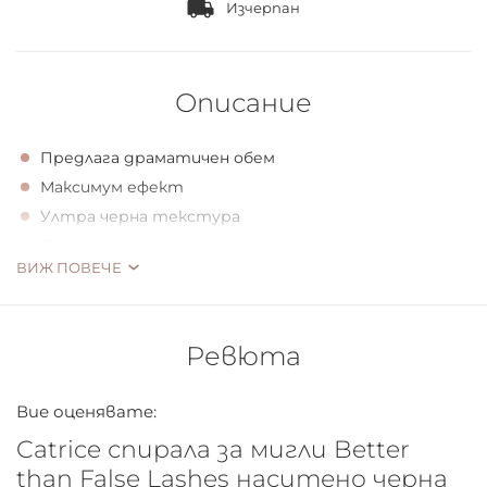
Изчерпан
Описание
Предлага драматичен обем
Максимум ефект
Ултра черна текстура
Веган
ВИЖ ПОВЕЧЕ
Тенденция в миглите
Ревюта
Спирала за мигли The Better than False Lashes ви
Вие оценявате:
предлага драматичен обем, сензационна дължина и
екстремно извити мигли. Лесна за нанасяне:
Catrice спирала за мигли Better
уникалната четка с троен размер, улавя всеки
than False Lashes наситено черна