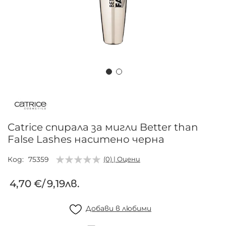
Преминете
към
началото
на
Catrice спирала за мигли Better than
галерия
False Lashes наситено черна
със
снимки
Код
75359
(0) | Оцени
4,70 €
/
9,19лв.
Добави в любими