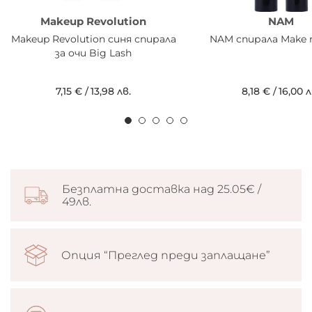
Makeup Revolution
NAM
Makeup Revolution синя спирала
NAM спирала Make 
за очи Big Lash
7,15 €
/
13,98 лв.
8,18 €
/
16,00 л
Безплатна доставка над 25.05€ /
49лв.
Опция “Преглед преди заплащане”