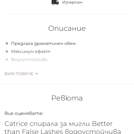
Изчерпан
Описание
Предлага драматичен обем
Максимум ефект
Водоустойчива
Веган
ВИЖ ПОВЕЧЕ
Тенденция в миглите
Ревюта
Спирала за мигли The Better than False Lashes ви
Вие оценявате:
предлага драматичен обем, сензационна дължина и
екстремно извити мигли. Лесна за нанасяне:
Catrice спирала за мигли Better
уникалната четка с троен размер, улавя всеки
than False Lashes водоустойчива