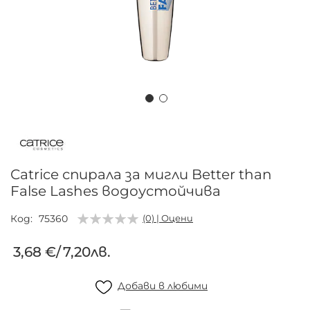
Преминете
към
началото
на
Catrice спирала за мигли Better than
галерия
False Lashes водоустойчива
със
снимки
Код
75360
(0) | Оцени
3,68 €
/
7,20лв.
Добави в любими