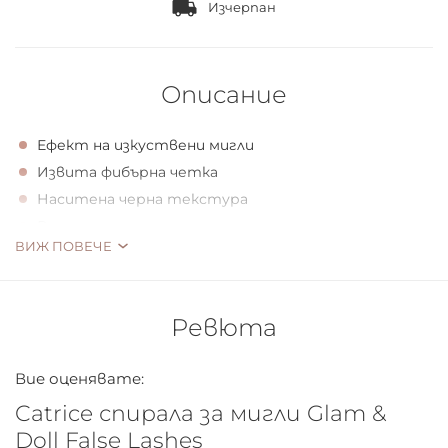
Изчерпан
Описание
Ефект на изкуствени мигли
Извита фибърна четка
Наситена черна текстура
Веган
ВИЖ ПОВЕЧЕ
DRAMA DOLL
Ново допълнение в успешното семейство на Glam &
Ревюта
Doll. Спиралата е с извита силиконова четка, която
достига до всяка отделна мигла и я покрива с
Вие оценявате:
наситено черно само с едно нанасяне. Формулата за
Catrice спирала за мигли Glam &
обем увеличава миглите, а резултатите са ефектни
и замайващи.
Doll False Lashes