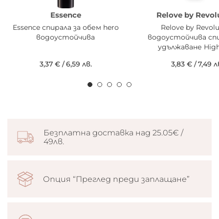
Essence
Relove by Revol
Essence спирала за обем hero
Relove by Revolu
водоустойчива
водоустойчива спи
удължаване High
3,37 €
/
6,59 лв.
3,83 €
/
7,49 л
Безплатна доставка над 25.05€ /
49лв.
Опция “Преглед преди заплащане”