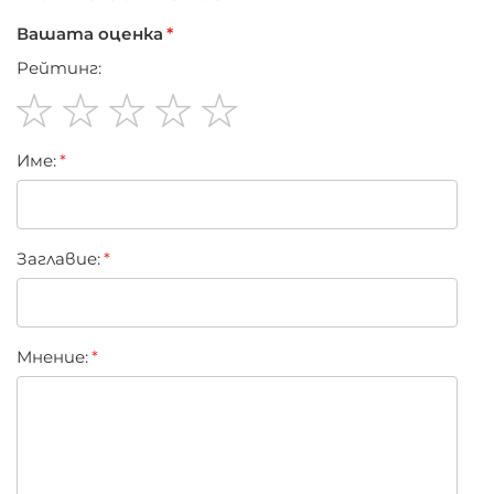
Вашата оценка
Рейтинг:
1
2
3
4
5
Име:
star
stars
stars
stars
stars
Заглавиe:
Мнение: