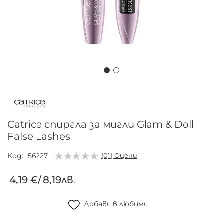
Преминете
към
началото
на
Catrice спирала за мигли Glam & Doll
галерия
False Lashes
със
снимки
Код
56227
(0) | Оцени
4,19 €
/
8,19лв.
Добави в любими