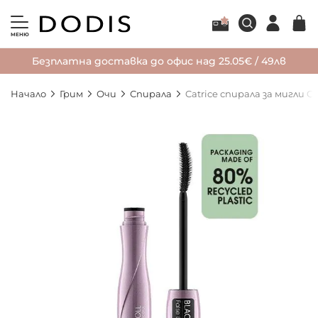
МЕНЮ
Безплатна доставка до офис над 25.05€ / 49лв
Начало
Грим
Очи
Спирала
Catrice спирала за мигли Gl
Преминете
към
края
на
галерията
на
изображенията