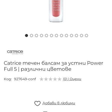
Преминете
към
началото
на
Catrice течен балсам за устни Power
галерия
Full 5 | различни цветове
със
снимки
Код
927649-conf
(0) | Оцени
Добави в любими