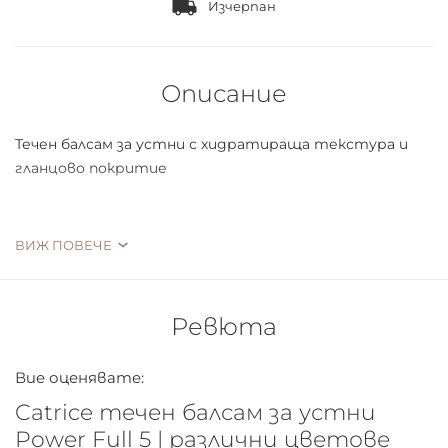
Изчерпан
Описание
Течен балсам за устни с хидратираща текстура и
гланцово покритие
Особено нежно и овлажняващо
ВИЖ ПОВЕЧЕ
Лека текстура и средно покритие
Ревюта
Гланцово покритие
Вие оценявате:
Catrice течен балсам за устни
Power Full 5 | различни цветове