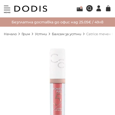
МЕНЮ
Безплатна доставка до офис над 25.05€ / 49лв
Начало
Грим
Устни
Балсам за устни
Catrice течен б
Преминете
към
края
на
галерията
на
изображенията