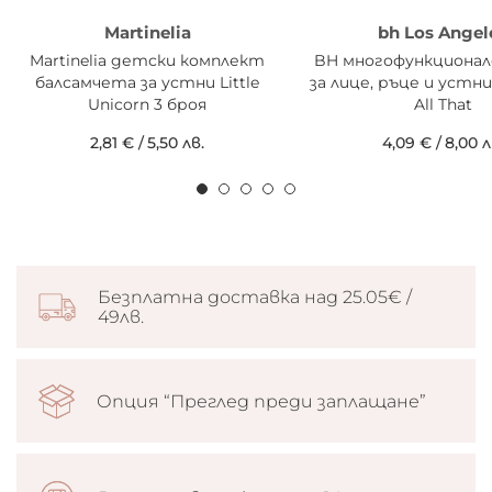
Martinelia
bh Los Angel
Martinelia детски комплект
BH многофункционал
балсамчета за устни Little
за лице, ръце и устни
Unicorn 3 броя
All That
2,81 €
/
5,50 лв.
4,09 €
/
8,00 л
Безплатна доставка над 25.05€ /
49лв.
Опция “Преглед преди заплащане”