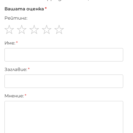
Вашата оценка
Рейтинг:
1
2
3
4
5
Име:
star
stars
stars
stars
stars
Заглавиe:
Мнение: