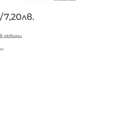
€
/
7,20лв.
 в любими
ан