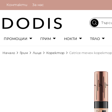
Контакти
За нас
ПРОМОЦИИ
ГРИМ
НОКТИ
ТЯЛО
Начало
Грим
Лице
Коректор
Catrice течен коректо
Преминете
към
края
на
галерията
на
изображенията