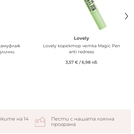
Lovely
камуфлаж
Lovely коректор четка Magic Pen
азлични
anti redness
3,57 €
/
6,98 лв.
ките на 14
Пести с нашата лоялна
програма