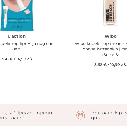
L'action
Wibo
коректор крем за под очи
Wibo коректор течен 
8гр.
Forever better skin | р
цветове
7,66 €
/
14,98 лв.
5,62 €
/
10,99 лв.
пция “Преглед преди
Връщане в рам
аплащане”
дни