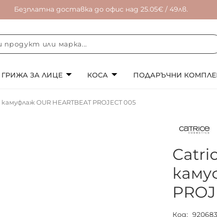
Безплатна доставка до офис над 25.05€ / 49лв.
ГРИЖА ЗА ЛИЦЕ
КОСА
ПОДАРЪЧНИ КОМПЛЕ
р камуфлаж OUR HEARTBEAT PROJECT 005
Catr
каму
PROJ
Код
92068