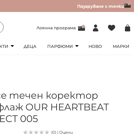
Пазаруване с точки
Лоялна програма
КТИ
ДЕЦА
ПАРФЮМИ
НОВО
МАРКИ
ice течен коректор
флаж OUR HEARTBEAT
ECT 005
3
(0) | Оцени