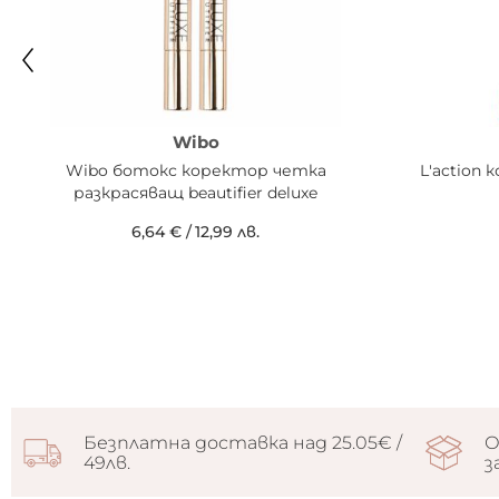
Wibo
Wibo ботокс коректор четка
L'action 
разкрасяващ beautifier deluxe
6,64 €
/
12,99 лв.
Безплатна доставка над 25.05€ /
О
49лв.
з