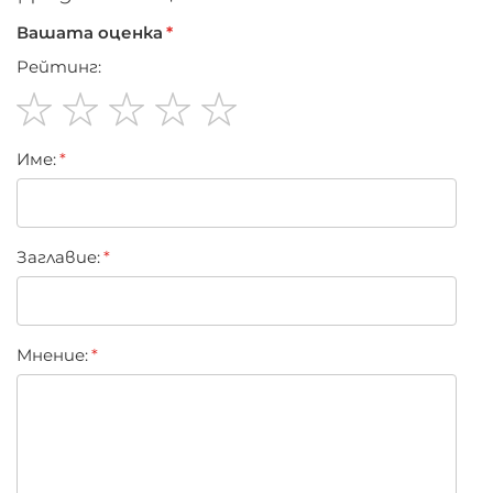
Вашата оценка
Рейтинг:
1
2
3
4
5
Име:
star
stars
stars
stars
stars
Заглавиe:
Мнение: