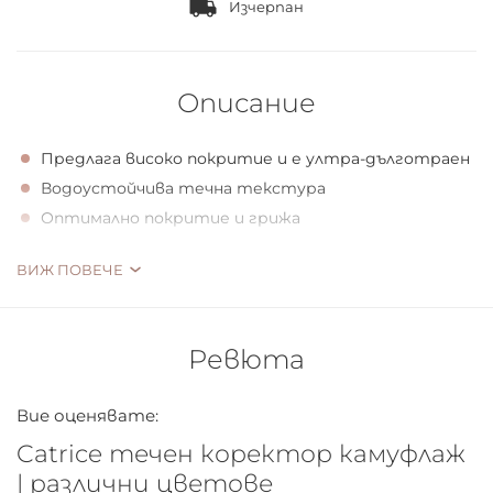
Изчерпан
Описание
Предлага високо покритие и е ултра-дълготраен
Водоустойчива течна текстура
Оптимално покритие и грижа
MAKE ME FLAWLESS!
ВИЖ ПОВЕЧЕ
Тъмните кръгове, несъвършенства и зачервявания са
в миналото - новият течен коректор камуфлаж
Ревюта
предлага оптимално покритие и грижа. Текстурата
е силно пигментирана, водоустойчива и
Вие оценявате:
дълготрайна. Предлага се в два цвята.
Catrice течен коректор камуфлаж
| различни цветове