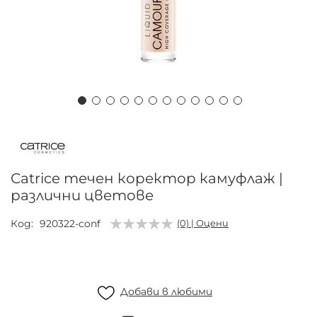
Преминете
към
началото
на
Catrice течен коректор камуфлаж |
галерия
различни цветове
със
снимки
Код
920322-conf
(0) | Оцени
Добави в любими