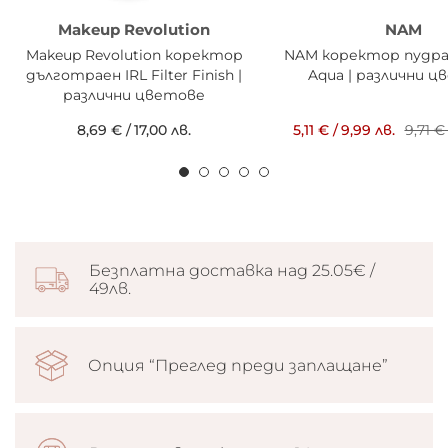
Makeup Revolution
NAM
Makeup Revolution коректор
NAM коректор пудра
дълготраен IRL Filter Finish |
Aqua | различни 
различни цветове
8,69 €
/
17,00 лв.
5,11 €
/
9,99 лв.
9,71 €
Безплатна доставка над 25.05€ /
49лв.
Опция “Преглед преди заплащане”