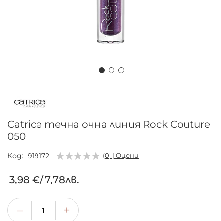
Преминете
към
началото
на
Catrice течна очна линия Rock Couture
галерия
050
със
снимки
Код
919172
(0) | Оцени
3,98 €
/
7,78лв.