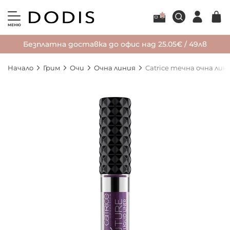
МЕНЮ
Безплатна доставка до офис над 25.05€ / 49лв
Начало
Грим
Очи
Очна линия
Catrice течна очна лин
Преминете
към
края
на
галерията
на
изображенията