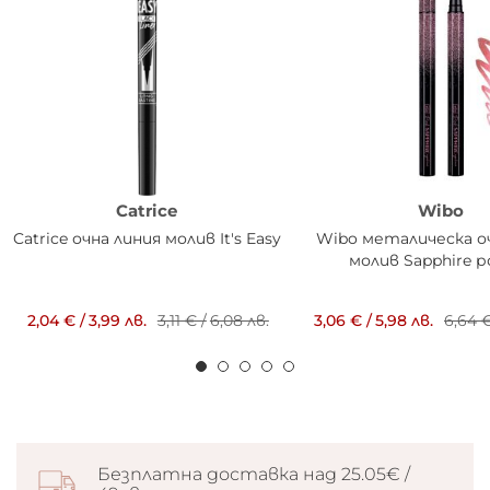
Catrice
Wibo
Catrice очна линия молив It's Easy
Wibo металическа о
молив Sapphire р
2,04 €
/
3,99 лв.
3,11 €
/
6,08 лв.
3,06 €
/
5,98 лв.
6,64 
Безплатна доставка над 25.05€ /