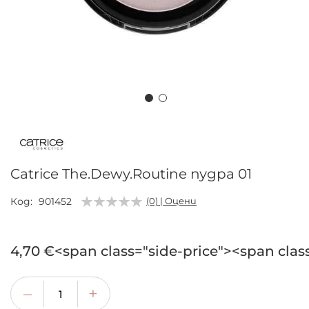
Преминете
към
началото
на
Catrice The.Dewy.Routine пудра 01
галерия
със
Код
901452
(0) | Оцени
снимки
4,70 €<span class="side-price"><span clas