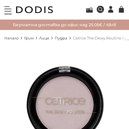
МЕНЮ
Безплатна доставка до офис над 25.05€ / 49лв
Начало
Грим
Лице
Пудра
Catrice The.Dewy.Routine пу
Преминете
към
края
на
галерията
на
изображенията