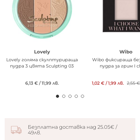
Lovely
Wibo
Lovely голяма скулптурираща
Wibo фиксираща б
пудра 3 цвята Sculpting 03
пудра за грим I 
6,13 €
/
11,99 лв.
1,02 €
/
1,99 лв.
2,55 
Безплатна доставка над 25.05€ /
49лв.