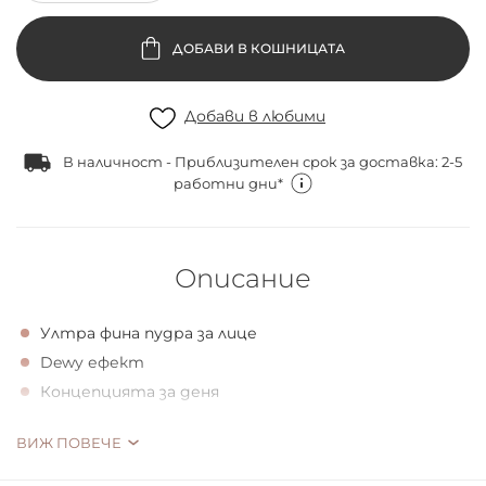
ДОБАВИ В КОШНИЦАТА
Добави в любими
В наличност - Приблизителен срок за доставка: 2-5
работни дни*
Описание
Ултра фина пудра за лице
Dewy ефект
Концепцията за деня
Изключително фина пудра за лице за dewy визия в
ВИЖ ПОВЕЧЕ
три варианта: нежен блясък за сутрешните часове,