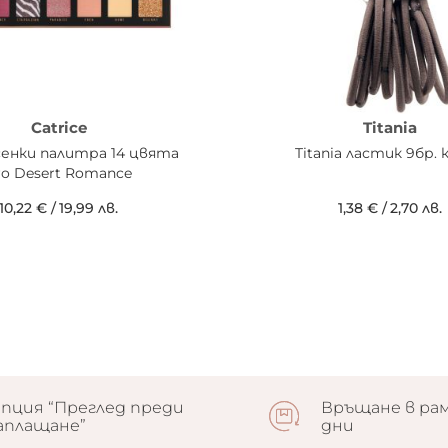
Catrice
Titania
 сенки палитра 14 цвята
Titania ластик 9бр. 
ro Desert Romance
10,22 €
/
19,99 лв.
1,38 €
/
2,70 лв.
пция “Преглед преди
Връщане в рам
аплащане”
дни