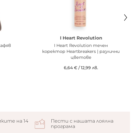
I Heart Revolution
кафяв
I Heart Revolution течен
коректор Heartbreakers | различни
цветове
6,64 €
/
12,99 лв.
ките на 14
Пести с нашата лоялна
програма