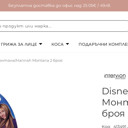
Безплатна доставка до офис над 25.05€ / 49лв.
ГРИЖА ЗА ЛИЦЕ
КОСА
ПОДАРЪЧНИ КОМПЛЕ
Монтана/Hannah Montana 2 броя
Disne
Монт
броя
Код
413491 