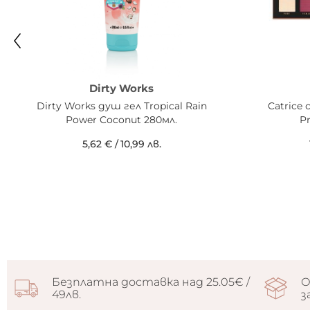
Dirty Works
Dirty Works душ гел Tropical Rain
Catrice
Power Coconut 280мл.
P
5,62 €
/
10,99 лв.
Безплатна доставка над 25.05€ /
О
49лв.
з