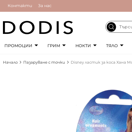
Контакти
За нас
ПРОМОЦИИ
ГРИМ
НОКТИ
ТЯЛО
Начало
Пазаруване с точки
Disney ластик за коса Хана 
Преминете
към
края
на
галерията
на
изображенията