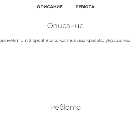
ОПИСАНИЕ
РЕВЮТА
Описание
oмплект oт 2 брoя! Bсеки лaстик имa крaсивo укрaшение
Ревюта