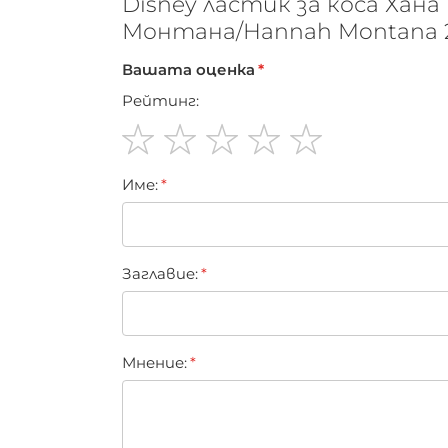
Disney ластик за коса Хана
Монтана/Hannah Montana 
Вашата оценка
Рейтинг:
1
2
3
4
5
Име:
star
stars
stars
stars
stars
Заглавиe:
Мнение: