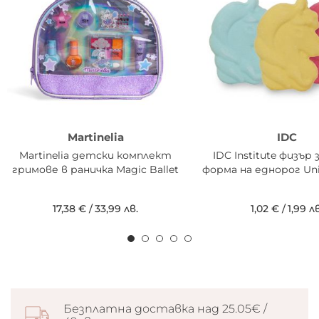
Martinelia
IDC
Martinelia детски комплект
IDC Institute физър 
гримове в раничка Magic Ballet
форма на еднорог Uni
17,38 €
/
33,99 лв.
1,02 €
/
1,99 лв
Безплатна доставка над 25.05€ /