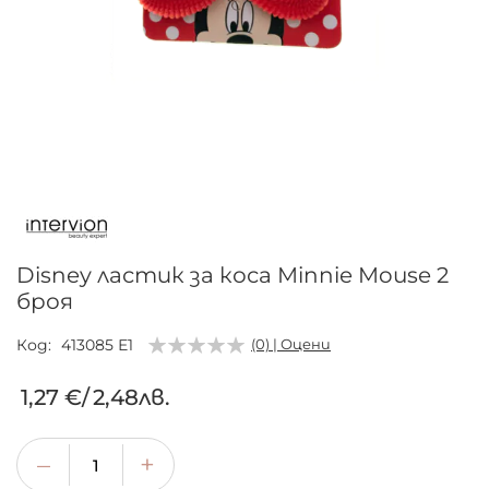
Преминете
към
началото
на
галерия
Disney ластик за коса Minnie Mouse 2
със
броя
снимки
Код
413085 Е1
(0) | Оцени
1,27 €
/
2,48лв.