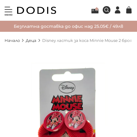
МЕНЮ
Безплатна доставка до офис над 25.05€ / 49лв
Начало
Деца
Disney ластик за коса Minnie Mouse 2 броя
Преминете
към
края
на
галерията
на
изображенията