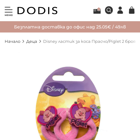
МЕНЮ
Безплатна доставка до офис над 25.05€ / 49лв
Начало
Деца
Disney ластик за коса Прасчо/Piglet 2 броя
Преминете
към
края
на
галерията
на
изображенията