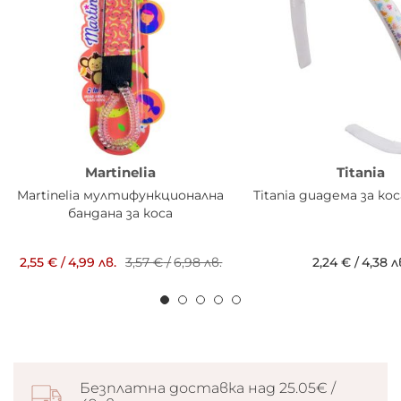
Martinelia
Titania
Martinelia мултифункционална
Titania диадема за ко
бандана за коса
2,55 €
/
4,99 лв.
3,57 €
/
6,98 лв.
2,24 €
/
4,38 л
Безплатна доставка над 25.05€ /