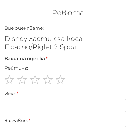
Ревюта
Вие оценявате:
Disney ластик за коса
Прасчо/Piglet 2 броя
Вашата оценка
Рейтинг:
1
2
3
4
5
Име:
star
stars
stars
stars
stars
Заглавиe: