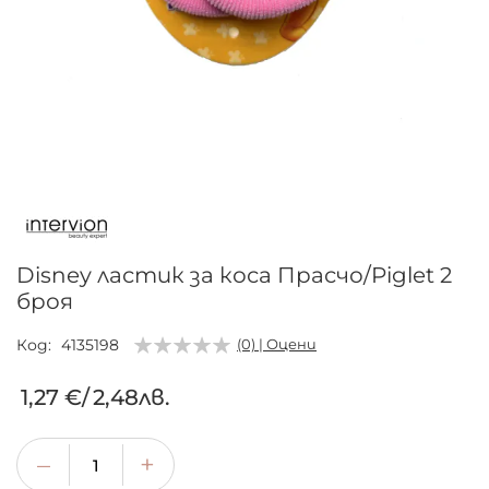
Преминете
към
началото
на
галерия
Disney ластик за коса Прасчо/Piglet 2
със
броя
снимки
Код
4135198
(0) | Оцени
1,27 €
/
2,48лв.