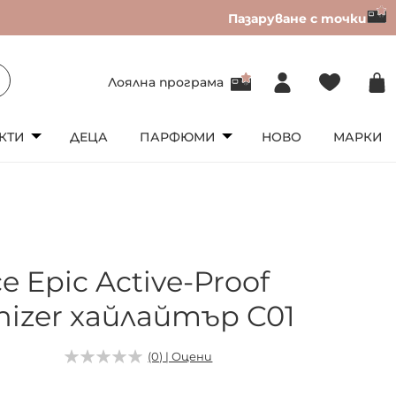
Пазаруване с точки
Лоялна програма
КТИ
ДЕЦА
ПАРФЮМИ
НОВО
МАРКИ
ce Epic Active-Proof
nizer хайлайтър C01
(0) | Оцени