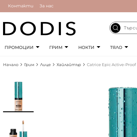
Контакти
За нас
ПРОМОЦИИ
ГРИМ
НОКТИ
ТЯЛО
Начало
Грим
Лице
Хайлайтър
Catrice Epic Active-Pro
Преминете
към
края
на
галерията
на
изображенията