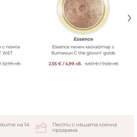
Essence
 с помпа
Essence печен хайлайтър с
ET WET
витамин C the glowin' golds
/
32,99 лв.
2,55 €
/
4,99 лв.
4,60 €
/
9,00 лв.
ките на 14
Пести с нашата лоялна
програма