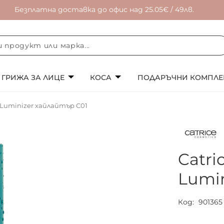
Безплатна доставка до офис над 25.05€ / 49лв.
ГРИЖА ЗА ЛИЦЕ
КОСА
ПОДАРЪЧНИ КОМПЛЕ
of Luminizer хайлайтър C01
Catri
Lumi
Код
901365