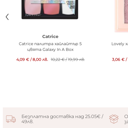
Catrice
Catrice палитра хайлайтър 5
Lovely 
цвята Galaxy In A Box
4,09 €
/
8,00 лв.
10,22 €
/
19,99 лв.
3,06 €
/
Безплатна доставка над 25.05€ /
О
49лв.
з