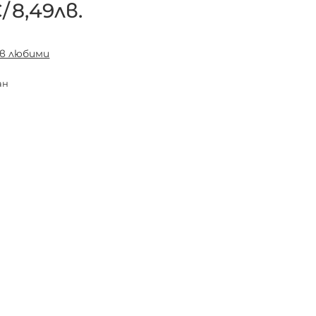
€
/
8,49лв.
 в любими
ан