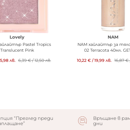
Lovely
NAM
хайлайтър Pastel Tropics
NAM хайлайтър за тяло
Translucent Pink
02 Terracota 40мл. G
5,98 лв.
6,39 €
/
12,50 лв.
10,22 €
/
19,99 лв.
16,87 €
пция “Преглед преди
Връщане в рам
аплащане”
дни