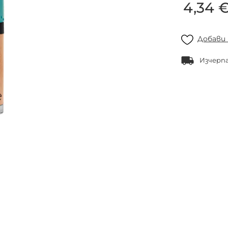
4,34 
Добави
Изчерп