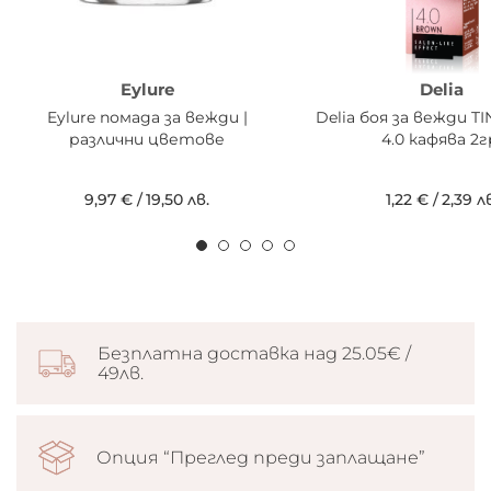
Eylure
Delia
Eylure помада за вежди |
Delia боя за вежди T
различни цветове
4.0 кафява 2г
9,97 €
/
19,50 лв.
1,22 €
/
2,39 л
Безплатна доставка над 25.05€ /
49лв.
Опция “Преглед преди заплащане”