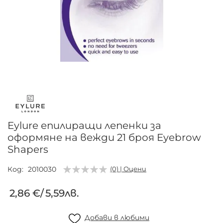
Преминете
към
началото
на
галерия
Eylure епилиращи лепенки за
със
оформяне на вежди 21 броя Eyebrow
снимки
Shapers
Код
2010030
(0) | Оцени
2,86 €
/
5,59лв.
Добави в любими