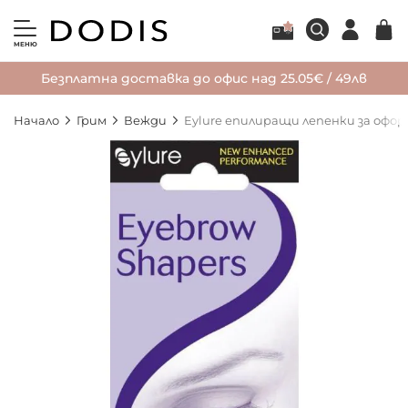
МЕНЮ
Безплатна доставка до офис над 25.05€ / 49лв
Начало
Грим
Вежди
Eylure епилиращи лепенки за оформ
Преминете
към
края
на
галерията
на
изображенията