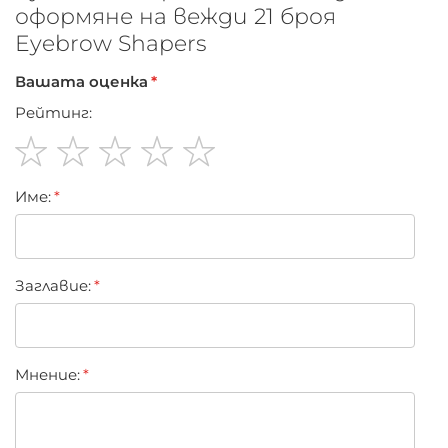
оформяне на вежди 21 броя
Eyebrow Shapers
Вашата оценка
Рейтинг:
1
2
3
4
5
Име:
star
stars
stars
stars
stars
Заглавиe:
Мнение: