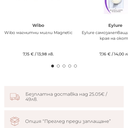
Wibo
Eylure
Wibo магнитни мигли Magnetic
Eylure самозалепващи
края на око
7,15 €
/
13,98 лв.
7,16 €
/
14,00 л
Безплатна доставка над 25.05€ /
49лв.
Опция “Преглед преди заплащане”