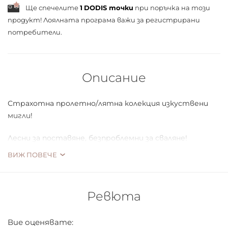
Ще спечелите
1
DODIS точки
при поръчка на този
продукт! Лоялната програма важи за
регистрирани
потребители.
Описание
Страхотна пролетно/лятна колекция изкуствени
мигли!
Лесни за поставяне, безпроблемни за сваляне!
ВИЖ ПОВЕЧЕ
Ръчно изработени!
Изработени са от естествен косъм
Ревюта
Осигуряват оригинален плътен ефект
Могат да бъдат употребявани многократно при
Вие оценявате:
добра поддържка