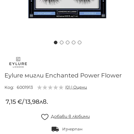
Преминете
към
началото
на
Eylure мигли Enchanted Power Flower
галерия
със
Код
6001913
(0) | Оцени
снимки
7,15 €
/
13,98лв.
Добави в любими
Изчерпан