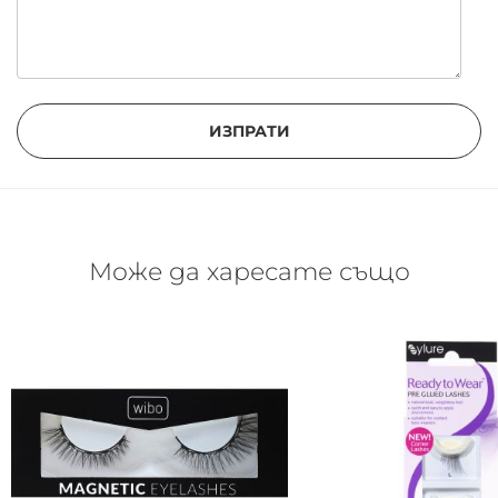
С пръсти или пинсета отстранете
остатъците от лепило по изкуствените мигли
Внимателно премахнете спиралата по
изкуствените мигли с дегримьор
ИЗПРАТИ
Поставете миглите в кутийката готови за
следваща употреба
Може да харесате също