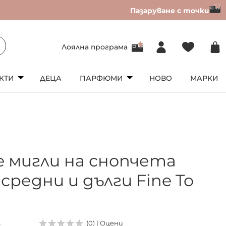
Пазаруване с точки
Лоялна програма
КТИ
ДЕЦА
ПАРФЮМИ
НОВО
МАРКИ
re мигли на снопчета
 средни и дълги Fine To
5
(0) | Оцени