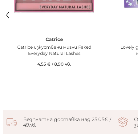
Catrice
Catrice изкуствени мигли Faked
Lovely
Everyday Natural Lashes
4,55 €
/
8,90 лв.
Безплатна доставка над 25.05€ /
О
49лв.
з