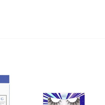
во.
 около 10 минути. При поява на