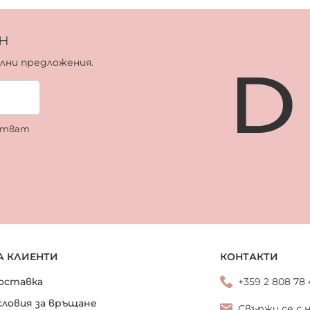
н
ални предложения.
ботват
А КЛИЕНТИ
КОНТАКТИ
оставка
+359 2 808 78
словия за връщане
Свържи се с 