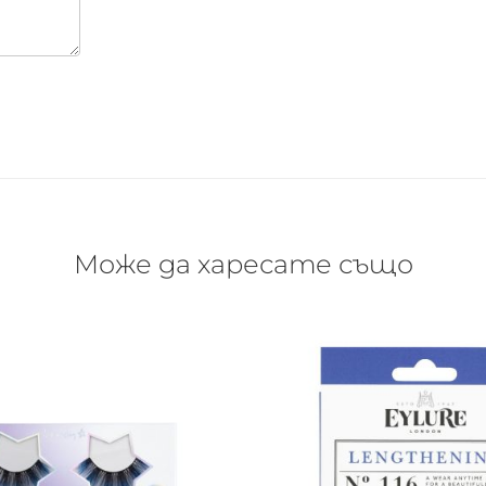
иглите означава, че може да се използват отново и отно
и, но въпреки това го пазете от тях.
лно с хладка вода и задръжте очите отворени с пръсти за
ете лекарска помощ.
или около очите си.
Може да харесате също