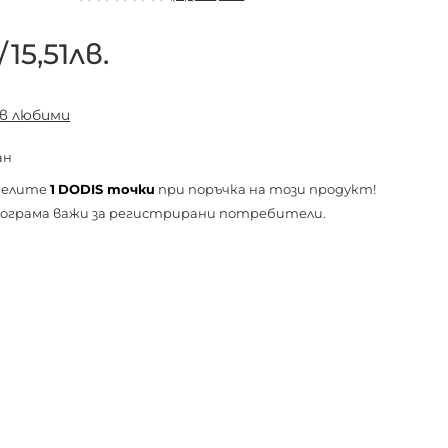
/
15,51лв.
 в любими
ан
челите
1
DODIS точки
при поръчка на този продукт!
ограма важи за
регистрирани
потребители.