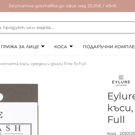
Безплатна доставка до офис над 25.05€ / 49лв.
ГРИЖА ЗА ЛИЦЕ
КОСА
ПОДАРЪЧНИ КОМПЛЕ
нопчета къси, средни и дълги Fine To Full
Eylu
къси,
Full
Код
201012