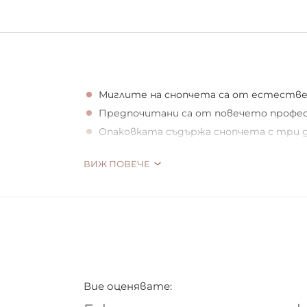
Миглите на снопчета са от естествен
Предпочитани са от повечето профес
Опаковката съдържа снопчета с три дъл
Това Ви предоставя перфектната възм
ВИЖ ПОВЕЧЕ
комбинации
Например, използвайте и трите вида 
продължете със средните и преминете
още десетки други варианти. Подарет
Опаковката съдържа:
Вие оценявате:
къси мигли - 17 снопчета