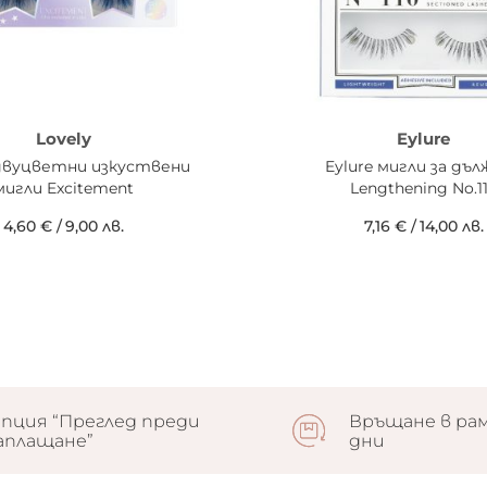
Lovely
Eylure
 двуцветни изкуствени
Eylure мигли за дъ
мигли Excitement
Lengthening No.1
4,60 €
/
9,00 лв.
7,16 €
/
14,00 лв.
пция “Преглед преди
Връщане в рам
аплащане”
дни