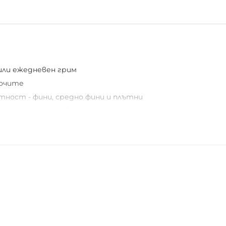
или ежедневен грим
 очите
ътност - фини, средно фини и плътни
, както и да правите различни
тавите в началото на окото,
оглед. Това е само един пример, а има