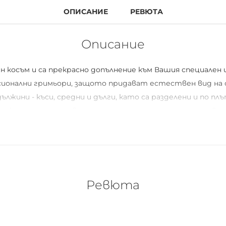
ОПИСАНИЕ
РЕВЮТА
Описание
 косъм и са прекрасно допълнение към Вашия специален 
ионални гримьори, защото придават естествен вид на
жини - къси, средни и дълги, като са разделени и по пл
ожност да използвате миглите за много различни поводи
снопчета, като започнете от най-късите, които да пос
 към най-дългите. Сдобихте се със страхотен котешки п
е си разнообразие!
Ревюта