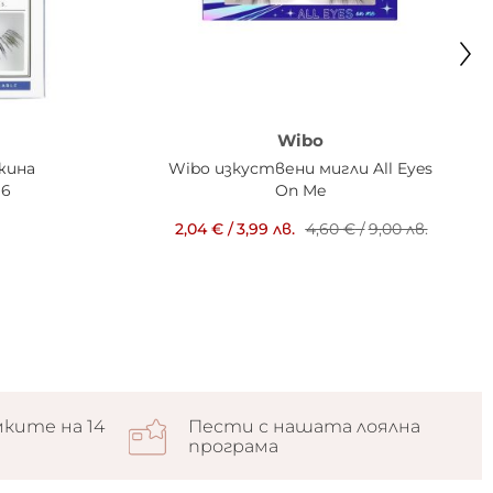
Wibo
лжина
Wibo изкуствени мигли All Eyes
16
On Me
2,04 €
/
3,99 лв.
4,60 €
/
9,00 лв.
ките на 14
Пести с нашата лоялна
програма