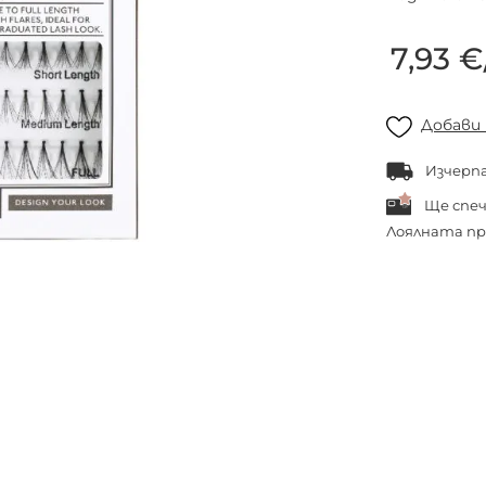
7,93 €
Добави
Изчерп
Ще спе
Лоялната пр