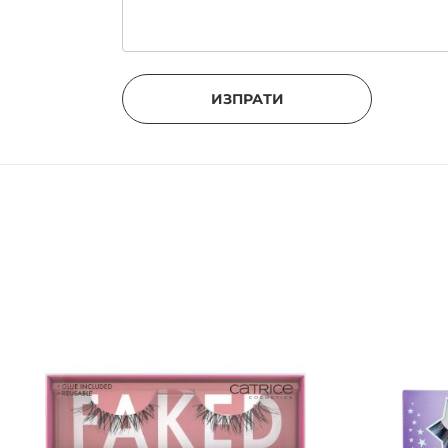
Внимателното използване и грижа за м
Забележки:
ИЗПРАТИ
Лепилото няма да раздразни Вашите оч
При попадане в очите, изплакнете оби
раздразнение или зачервяване потърс
Не използвайте, ако имате инфекция в 