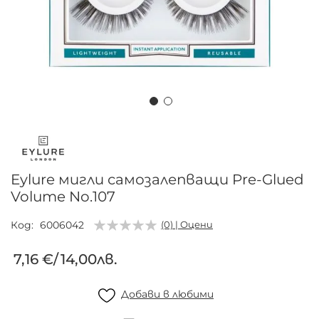
Преминете
към
началото
на
Eylure мигли самозалепващи Pre-Glued
галерия
Volume No.107
със
снимки
Код
6006042
(0) | Оцени
7,16 €
/
14,00лв.
Добави в любими