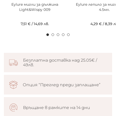
Eylure мигли за дължина
Eylure лепило за мигл
Light&Wispy 009
4.5мл.
7,51 €
/
14,69 лв.
4,29 €
/
8,39 л
Безплатна доставка над 25.05€ /
49лв.
Опция “Преглед преди заплащане”
Връщане в рамките на 14 дни