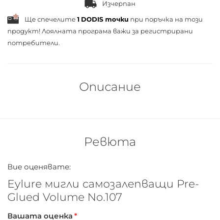
Изчерпан
Ще спечелите
1
DODIS точки
при поръчка на този
продукт! Лоялната програма важи за
регистрирани
потребители.
Описание
Ревюта
Вие оценявате:
Eylure мигли самозалепващи Pre-
Glued Volume No.107
Вашата оценка