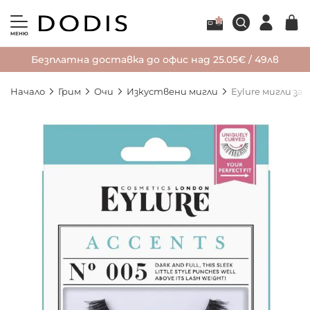
МЕНЮ
Безплатна доставка до офис над 25.05€ / 49лв
Начало
Грим
Очи
Изкуствени мигли
Eylure мигли за
Преминете
към
края
на
галерията
на
изображенията