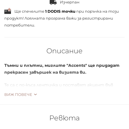
Изчерпан
Ще спечелите
1
DODIS точки
при поръчка на този
продукт! Лоялната програма важи за
регистрирани
потребители.
Описание
Тъмни и плътни, миглите "Accents" ще придадат
прекрасен завършек на визията ви.
Те са с по-къса лентичка и поставят акцент във
външния край на окото, като придават дължина и
ВИЖ ПОВЕЧЕ
плътност на миглите. Изработени са на ръка от
естествен косъм.
Ревюта