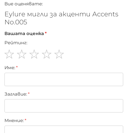
Вие оценявате:
Eylure мигли за акценти Accents
No.005
Вашата оценка
Рейтинг:
1
2
3
4
5
Име:
star
stars
stars
stars
stars
Заглавиe:
Мнение: