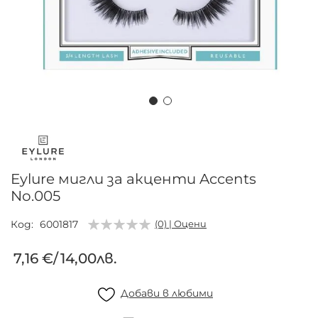
Преминете
към
началото
на
Eylure мигли за акценти Accents
галерия
No.005
със
снимки
Код
6001817
(0) | Оцени
7,16 €
/
14,00лв.
Добави в любими