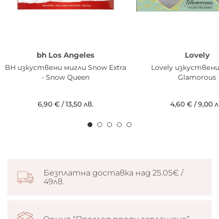
bh Los Angeles
Lovely
BH изкуствени мигли Snow Extra
Lovely изкуствен
- Snow Queen
Glamorous
6,90 €
/
13,50 лв.
4,60 €
/
9,00 л
Безплатна доставка над 25.05€ /
49лв.