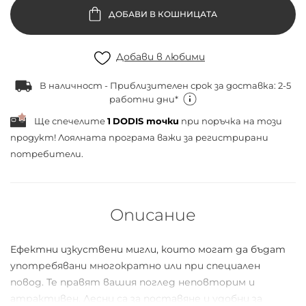
ДОБАВИ В КОШНИЦАТА
Добави в любими
В наличност - Приблизителен срок за доставка: 2-5
работни дни*
Ще спечелите
1
DODIS точки
при поръчка на този
продукт! Лоялната програма важи за
регистрирани
потребители.
Описание
Ефектни изкуствени мигли, които могат да бъдат
употребявани многократно или при специален
повод. Те правят вашия поглед неповторим и
атрактивен. Лесни са за поставяне и удобни за