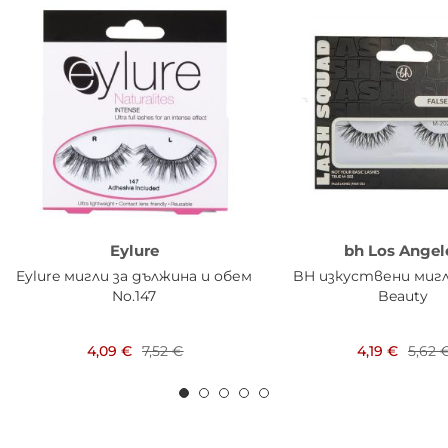
Eylure
bh Los Angel
Eylure мигли за дължина и обем
BH изкуствени мигл
No.147
Beauty
4,09 €
7,52 €
4,19 €
5,62 