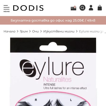
МЕНЮ
Безплатна доставка до офис над 25.05€ / 49лв
Начало
Грим
Очи
Изкуствени мигли
Eylure мигли за
Преминете
към
края
на
галерията
на
изображенията