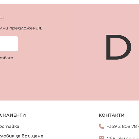
н
ални предложения.
ботват
А КЛИЕНТИ
КОНТАКТИ
оставка
+359 2 808 78
словия за връщане
Свържи се с 