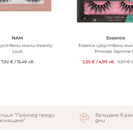
NAM
Essence
уствени мигли Insanity
Essence изкуствени миг
Look
Princess Jasmine 
7,92 €
/
15,49 лв.
2,55 €
/
4,99 лв.
3,57 €
/
пция “Преглед преди
Връщане в рам
аплащане”
дни