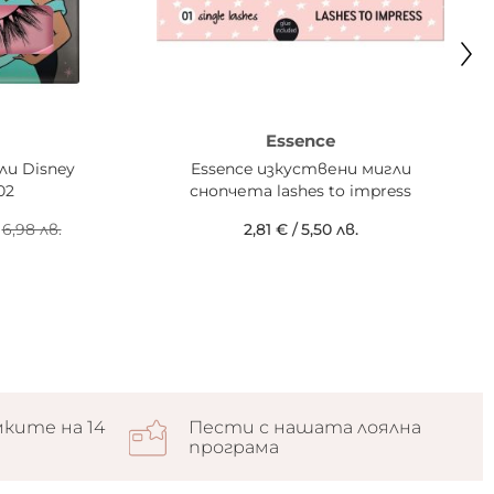
Essence
ли Disney
Essence изкуствени мигли
02
снопчета lashes to impress
6,98 лв.
2,81 €
/
5,50 лв.
ките на 14
Пести с нашата лоялна
програма