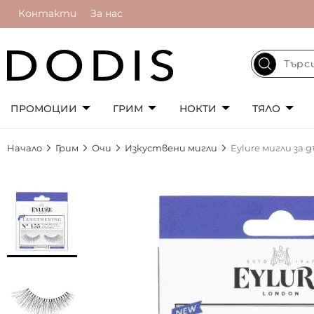
Контакти
За нас
ПРОМОЦИИ
ГРИМ
НОКТИ
ТЯЛО
Начало
Грим
Очи
Изкуствени мигли
Eylure мигли за 
Преминете
към
края
на
галерията
на
изображенията