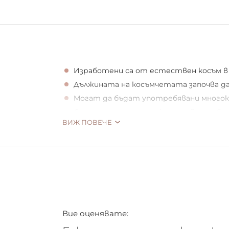
Изработени са от естествен косъм в
Дължината на косъмчетата започва да
Могат да бъдат употребявани много
Отлично допълнение към дневния и ве
ВИЖ ПОВЕЧЕ
Правят погледа Ви неповторим и ат
Не тежат на клепачите, лесни са за по
Създават обем и сгъстяват миглите 
Лепилото за миглите е прозрачно
Подходящи за хора с чувствителни о
Лепилото няма да раздразни очите Ви,
Вие оценявате:
Опаковката съдържа: