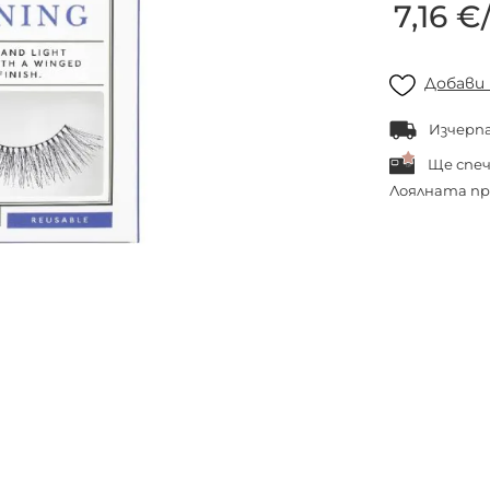
7,16 €
Добави
Изчерп
Ще спе
Лоялната пр