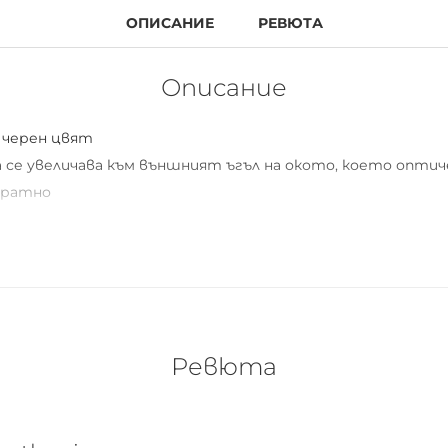
ОПИСАНИЕ
РЕВЮТА
Описание
 черен цвят
 се увеличава към външният ъгъл на окото, което опти
кратно
черния грим
рактивен
ставяне и удобни за носене
Ви
чи и носещи контактни лещи
Ревюта
 но въпреки това го пазете от тях