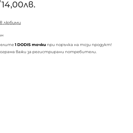
/
14,00лв.
 в любими
ан
челите
1
DODIS точки
при поръчка на този продукт!
ограма важи за
регистрирани
потребители.