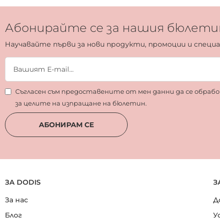
Абонирайте се за нашия бюлети
Научавайте първи за нови продукти, промоции и специ
Съгласен съм предоставените от мен данни да се обра
за целите на изпращане на бюлетин.
АБОНИРАМ СЕ
ЗА DODIS
З
За нас
Д
Блог
У