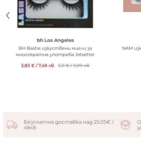
bh Los Angeles
BH Bestie изкуствени мигли за
NAM изк
многократна употреба Jetsetter
3,83 €
/
7,49 лв.
5,11 €
/
9,99 лв.
Безплатна доставка над 25.05€ /
О
49лв.
з