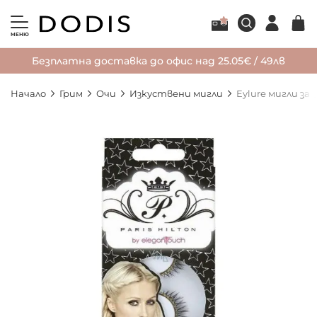
МЕНЮ
Безплатна доставка до офис над 25.05€ / 49лв
Начало
Грим
Очи
Изкуствени мигли
Eylure мигли за о
Преминете
към
края
на
галерията
на
изображенията