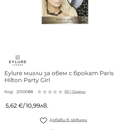
Преминете
към
началото
на
галерия
Eylure мигли за обем с брокат Paris
със
Hilton Party Girl
снимки
Код
2010088
(0) | Оцени
5,62 €
/
10,99лв.
Добави в любими