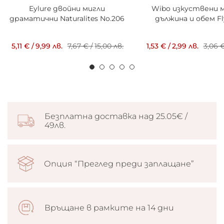
Eylure двойни мигли
Wibo изкуствени м
драматични Naturalites No.206
дължина и обем Fl
5,11 €
/
9,99 лв.
7,67 €
/
15,00 лв.
1,53 €
/
2,99 лв.
3,06 
Безплатна доставка над 25.05€ /
49лв.
Опция “Преглед преди заплащане”
Връщане в рамките на 14 дни